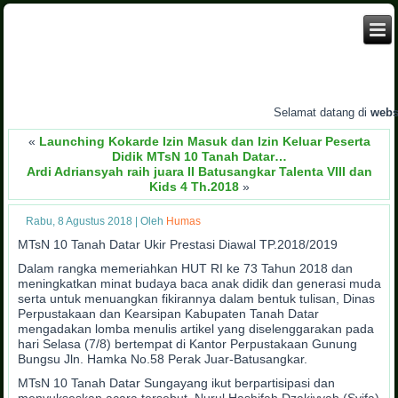
Selamat datang di
website
«
Launching Kokarde Izin Masuk dan Izin Keluar Peserta
Didik MTsN 10 Tanah Datar…
Ardi Adriansyah raih juara II Batusangkar Talenta VIII dan
Kids 4 Th.2018
»
Rabu, 8 Agustus 2018
|
Oleh
Humas
MTsN 10 Tanah Datar Ukir Prestasi Diawal TP.2018/2019
Dalam rangka memeriahkan HUT RI ke 73 Tahun 2018 dan
meningkatkan minat budaya baca anak didik dan generasi muda
serta untuk menuangkan fikirannya dalam bentuk tulisan, Dinas
Perpustakaan dan Kearsipan Kabupaten Tanah Datar
mengadakan lomba menulis artikel yang diselenggarakan pada
hari Selasa (7/8) bertempat di Kantor Perpustakaan Gunung
Bungsu Jln. Hamka No.58 Perak Juar-Batusangkar.
MTsN 10 Tanah Datar Sungayang ikut berpartisipasi dan