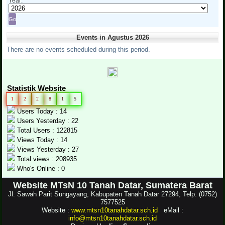
Year:
Events in Agustus 2026
There are no events scheduled during this period.
Statistik Website
1
2
2
8
1
5
Users Today : 14
Users Yesterday : 22
Total Users : 122815
Views Today : 14
Views Yesterday : 27
Total views : 208935
Who's Online : 0
Website MTsN 10 Tanah Datar, Sumatera Barat
Jl. Sawah Parit Sungayang, Kabupaten Tanah Datar 27294, Telp. (0752)
7577525
Website :
www.mtsn10tanahdatar.sch.id
eMail :
info@mtsn10tanahdatar.sch.id