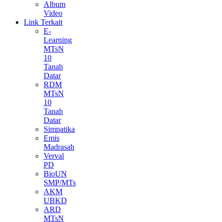
Album
Video
Link Terkait
E-
Learning
MTsN
10
Tanah
Datar
RDM
MTsN
10
Tanah
Datar
Simpatika
Emis
Madrasah
Verval
PD
BioUN
SMP/MTs
AKM
UBKD
ARD
MTsN