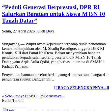
“Peduli Generasi Berprestasi, DPR RI
Salurkan Bantuan untuk Siswa MTsN 10
Tanah Datar”
Senin, 27 April 2026
|
Oleh
Devi
Sungayang — Wujud nyata kepedulian terhadap dunia pendidikan
kembali ditunjukkan oleh M. Shadiq Pasadigoe, anggota DPR RI
Komisi XIII dari Partai NasDem. Beliau menyerahkan bantuan
pendidikan kepada salah seorang peserta didik MTsN 10 Tanah
Datar, yaitu Aqila Aulia Qolbi, yang berhasil diterima di SMAN 1
Padang Panjang.
Penyerahan bantuan tersebut berlangsung dalam suasana hangat dan
penuh rasa syukur. Bantuan ini…
[[ BACA SELENGKAPNYA...]]
« Sebelumnya
1
2
3
4
5
6
…
25
Berikutnya »
Berita Terkini