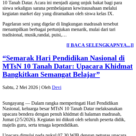
10 Tanah Datar. Acara ini menjadi ajang unjuk bakat bagi para
siswa sekaligus sarana pembelajaran kewirausahaan melalui
kegiatan market day yang diramaikan oleh siswa kelas IX.
Pagelaran seni yang digelar di lingkungan madrasah tersebut
menampilkan berbagai pertunjukan menarik, mulai dari tari
tradisional, musik,randai, puisi,…
[[ BACA SELENGKAPNYA...]]
“Semarak Hari Pendidikan Nasional di
MTsN 10 Tanah Datar: Upacara Khidmat
Bangkitkan Semangat Belajar”
Sabtu, 2 Mei 2026
|
Oleh
Devi
Sungayang — Dalam rangka memperingati Hari Pendidikan
Nasional, keluarga besar MTsN 10 Tanah Datar melaksanakan
upacara bendera dengan penuh khidmat di halaman madrasah,
Jumat (2/5/2026). Kegiatan ini diikuti oleh seluruh peserta didik,
majelis guru, serta tenaga kependidikan.
Upacara dimulai pada pukul 07.30 WIB dengan petugas upacara