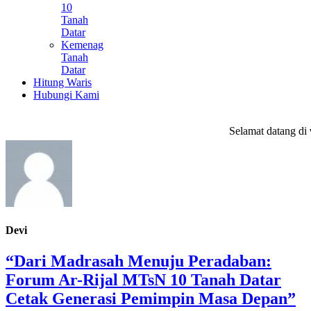
10
Tanah
Datar
Kemenag
Tanah
Datar
Hitung Waris
Hubungi Kami
Selamat datang di
web
Devi
“Dari Madrasah Menuju Peradaban:
Forum Ar-Rijal MTsN 10 Tanah Datar
Cetak Generasi Pemimpin Masa Depan”