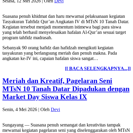
Selasa, 12 Mei 2026
|
Oleh
Devi
Suasana penuh khidmat dan haru mewarnai pelaksanaan kegiatan
Tasyakuran Tahfidz Qur’an Angkatan IV di MTsN 10 Tanah Datar.
Kegiatan tersebut menjadi momentum istimewa bagi para siswa
yang telah berhasil menyelesaikan hafalan Al-Qur’an sesuai target
program tahfidz madrasah.
Sebanyak 90 orang hafidz dan hafidzah mengikuti kegiatan
tasyakuran yang berlangsung meriah dan penuh makna. Pada
angkatan ke-IV ini, capaian hafalan siswa sangat…
[[ BACA SELENGKAPNYA...]]
Meriah dan Kreatif, Pagelaran Seni
MTsN 10 Tanah Datar Dipadukan dengan
Market Day Siswa Kelas IX
Senin, 4 Mei 2026
|
Oleh
Devi
Sungayang — Suasana penuh semangat dan kreativitas tampak
mewarnai kegiatan pagelaran seni yang diselenggarakan oleh MTsN