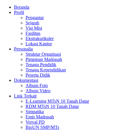
Beranda
Profil
Pengantar
Sejarah
Visi Misi
Fasilitas
Ekstrakurikuler
Lokasi Kantor
Personalia
Struktur Organisasi
Pimpinan Madrasah
Tenaga Pendidik
Tenaga Kependidikan
Peserta Didik
Dokumentasi
Album Foto
Album Video
Link Terkait
E-Learning MTsN 10 Tanah Datar
RDM MTsN 10 Tanah Datar
Simpatika
Emis Madrasah
Verval PD
BioUN SMP/MTs