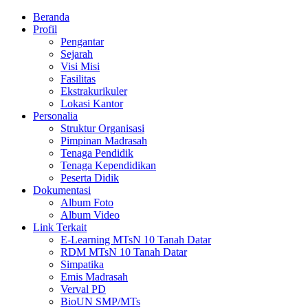
Beranda
Profil
Pengantar
Sejarah
Visi Misi
Fasilitas
Ekstrakurikuler
Lokasi Kantor
Personalia
Struktur Organisasi
Pimpinan Madrasah
Tenaga Pendidik
Tenaga Kependidikan
Peserta Didik
Dokumentasi
Album Foto
Album Video
Link Terkait
E-Learning MTsN 10 Tanah Datar
RDM MTsN 10 Tanah Datar
Simpatika
Emis Madrasah
Verval PD
BioUN SMP/MTs