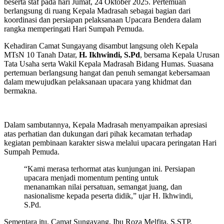
beserta staf pada hari Jumat, 24 Oktober 2025. Pertemuan
berlangsung di ruang Kepala Madrasah sebagai bagian dari
koordinasi dan persiapan pelaksanaan Upacara Bendera dalam
rangka memperingati Hari Sumpah Pemuda.
Kehadiran Camat Sungayang disambut langsung oleh Kepala
MTsN 10 Tanah Datar,
H. Ikhwindi, S.Pd
, bersama Kepala Urusan
Tata Usaha serta Wakil Kepala Madrasah Bidang Humas. Suasana
pertemuan berlangsung hangat dan penuh semangat kebersamaan
dalam mewujudkan pelaksanaan upacara yang khidmat dan
bermakna.
Dalam sambutannya, Kepala Madrasah menyampaikan apresiasi
atas perhatian dan dukungan dari pihak kecamatan terhadap
kegiatan pembinaan karakter siswa melalui upacara peringatan Hari
Sumpah Pemuda.
“Kami merasa terhormat atas kunjungan ini. Persiapan
upacara menjadi momentum penting untuk
menanamkan nilai persatuan, semangat juang, dan
nasionalisme kepada peserta didik,” ujar H. Ikhwindi,
S.Pd.
Sementara itu, Camat Sungayang, Ibu Roza Melfita, S.STP,