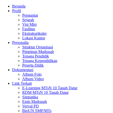
Beranda
Profil
Pengantar
Sejarah
Visi Misi
Fasilitas
Ekstrakurikuler
Lokasi Kantor
Personalia
Struktur Organisasi
Pimpinan Madrasah
Tenaga Pendidik
Tenaga Kependidikan
Peserta Didik
Dokumentasi
Album Foto
Album Video
Link Terkait
E-Learning MTsN 10 Tanah Datar
RDM MTsN 10 Tanah Datar
Simpatika
Emis Madrasah
Verval PD
BioUN SMP/MTs