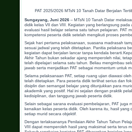
PAT 2025/2026 MTsN 10 Tanah Datar Berjalan Tertib
Sungayang, Juni 2026
– MTsN 10 Tanah Datar melaks
didik kelas VII dan VIII. Kegiatan yang berlangsung pada
evaluasi hasil belajar selama satu tahun pelajaran. PAT
kompetensi peserta didik setelah mengikuti proses pemb
Sejak hari pertama pelaksanaan, suasana madrasah tampak
sesuai jadwal yang telah ditetapkan. Panitia pelaksana
kegiatan dapat berjalan lancar tanpa kendala berarti.K
Akhir Tahun bukan sekadar ajang memperoleh nilai, teta
telah dipelajari selama satu tahun. Beliau mengimbau sel
jawab serta menjadikan PAT sebagai momentum untuk men
Selama pelaksanaan PAT, setiap ruang ujian diawasi ole
telah ditetapkan. Para peserta didik terlihat serius dan 
disiplin dan semangat belajar yang ditunjukkan para 
akademik yang positif. Hal ini sejalan dengan praktik 
kedisiplinan, dan tanggung jawab peserta didik.
Selain sebagai sarana evaluasi pembelajaran, PAT juga 
kenaikan kelas peserta didik. Oleh karena itu, hasil 
setiap murid secara objektif.
Dengan terlaksananya Penilaian Akhir Tahun Tahun Pelaja
VIII dapat memperoleh hasil yang maksimal serta terus m
Seluruh rangkaian kegiatan PAT diharapkan berjalan lancar 