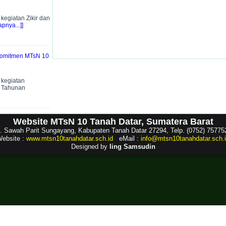
egiatan Zikir dan
pnya...]]
 Komitmen MTsN 10
kegiatan
t Tahunan
Website MTsN 10 Tanah Datar, Sumatera Barat
l. Sawah Parit Sungayang, Kabupaten Tanah Datar 27294, Telp. (0752) 75775
ebsite :
www.mtsn10tanahdatar.sch.id
eMail :
info@mtsn10tanahdatar.sch.
Designed by
Iing Samsudin