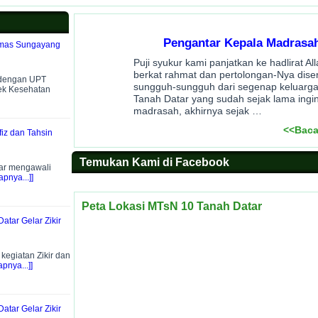
Pengantar Kepala Madrasa
smas Sungayang
Puji syukur kami panjatkan ke hadlirat A
berkat rahmat dan pertolongan-Nya dise
 dengan UPT
sungguh-sungguh dari segenap keluarg
ek Kesehatan
Tanah Datar yang sudah sejak lama ingin
madrasah, akhirnya sejak …
<<Baca
iz dan Tahsin
Temukan Kami di Facebook
ar mengawali
pnya...]]
Peta Lokasi MTsN 10 Tanah Datar
atar Gelar Zikir
egiatan Zikir dan
pnya...]]
atar Gelar Zikir