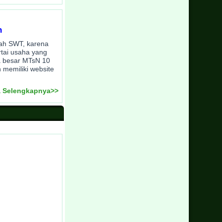
h
llah SWT, karena
rtai usaha yang
a besar MTsN 10
 memiliki website
 Selengkapnya>>