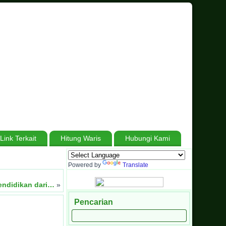
Link Terkait
Hitung Waris
Hubungi Kami
matera Barat
.
Berjuang Tiada Henti, Bersabar Tanpa Batas, Menuju Madrasa
Powered by
Translate
Pendidikan dari…
»
Pencarian