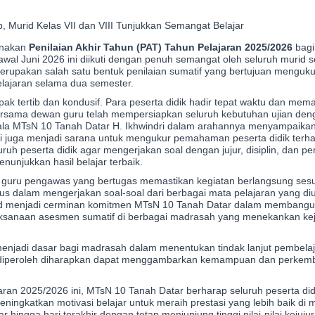
, Murid Kelas VII dan VIII Tunjukkan Semangat Belajar
anakan
Penilaian Akhir Tahun (PAT) Tahun Pelajaran 2025/2026
bagi
 awal Juni 2026 ini diikuti dengan penuh semangat oleh seluruh murid s
 merupakan salah satu bentuk penilaian sumatif yang bertujuan menguk
elajaran selama dua semester.
 tertib dan kondusif. Para peserta didik hadir tepat waktu dan mema
 bersama dewan guru telah mempersiapkan seluruh kebutuhan ujian den
epala MTsN 10 Tanah Datar H. Ikhwindri dalam arahannya menyampaika
pi juga menjadi sarana untuk mengukur pemahaman peserta didik terh
uruh peserta didik agar mengerjakan soal dengan jujur, disiplin, dan 
unjukkan hasil belajar terbaik.
h guru pengawas yang bertugas memastikan kegiatan berlangsung sesuai
fokus dalam mengerjakan soal-soal dari berbagai mata pelajaran yang diu
murid menjadi cerminan komitmen MTsN 10 Tanah Datar dalam membang
pelaksanaan asesmen sumatif di berbagai madrasah yang menekankan kej
menjadi dasar bagi madrasah dalam menentukan tindak lanjut pembelaj
yang diperoleh diharapkan dapat menggambarkan kemampuan dan perkem
ran 2025/2026 ini, MTsN 10 Tanah Datar berharap seluruh peserta didi
eningkatkan motivasi belajar untuk meraih prestasi yang lebih baik d
hingga hari terakhir dengan tetap menjunjung tinggi nilai-nilai kejujur