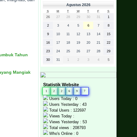
Agustus 2026
S
M
T
W
T
F
S
26
27
28
29
30
31
1
2
3
4
5
6
7
8
9
10
11
12
13
14
15
16
17
18
19
20
21
22
23
24
25
26
27
28
29
itumbuk Tahun
30
31
1
2
3
4
5
gayang Mangiak
Statistik Website
1
2
2
6
9
7
Users Today : 0
Users Yesterday : 43
Total Users : 122697
Views Today :
Views Yesterday : 53
Total views : 208793
Who's Online : 0