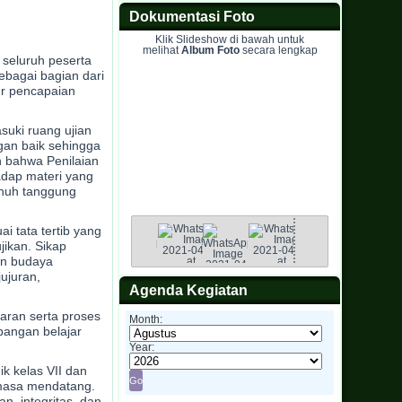
Dokumentasi Foto
Klik Slideshow di bawah untuk
melihat
Album Foto
secara lengkap
 seluruh peserta
ebagai bagian dari
ur pencapaian
suki ruang ujian
gan baik sehingga
n bahwa Penilaian
adap materi yang
penuh tanggung
 tata tertib yang
jikan. Sikap
un budaya
ujuran,
Agenda Kegiatan
aran serta proses
Month:
bangan belajar
Year:
k kelas VII dan
i masa mendatang.
an, integritas, dan