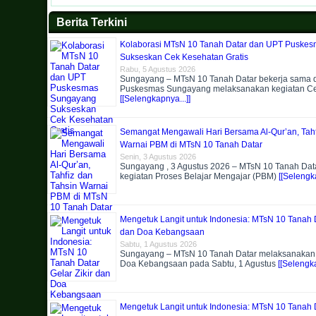
Berita Terkini
Kolaborasi MTsN 10 Tanah Datar dan UPT Puske
Sukseskan Cek Kesehatan Gratis
Rabu, 5 Agustus 2026
Sungayang – MTsN 10 Tanah Datar bekerja sama
Puskesmas Sungayang melaksanakan kegiatan C
[[Selengkapnya...]]
Semangat Mengawali Hari Bersama Al-Qur’an, Tahf
Warnai PBM di MTsN 10 Tanah Datar
Senin, 3 Agustus 2026
Sungayang , 3 Agustus 2026 – MTsN 10 Tanah Dat
kegiatan Proses Belajar Mengajar (PBM)
[[Selengka
Mengetuk Langit untuk Indonesia: MTsN 10 Tanah D
dan Doa Kebangsaan
Sabtu, 1 Agustus 2026
Sungayang – MTsN 10 Tanah Datar melaksanakan k
Doa Kebangsaan pada Sabtu, 1 Agustus
[[Selengka
Mengetuk Langit untuk Indonesia: MTsN 10 Tanah D