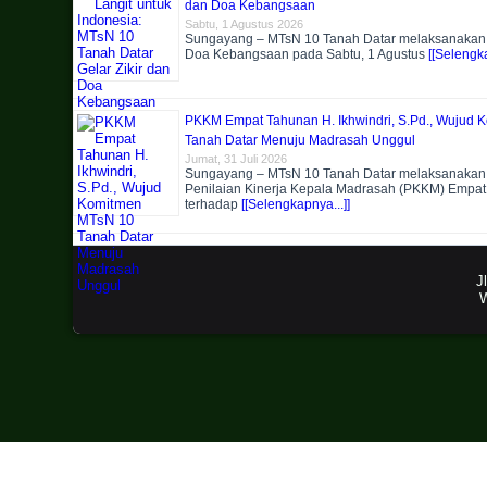
dan Doa Kebangsaan
Sabtu, 1 Agustus 2026
Sungayang – MTsN 10 Tanah Datar melaksanakan k
Doa Kebangsaan pada Sabtu, 1 Agustus
[[Selengka
PKKM Empat Tahunan H. Ikhwindri, S.Pd., Wujud
Tanah Datar Menuju Madrasah Unggul
Jumat, 31 Juli 2026
Sungayang – MTsN 10 Tanah Datar melaksanakan 
Penilaian Kinerja Kepala Madrasah (PKKM) Empa
terhadap
[[Selengkapnya...]]
J
W