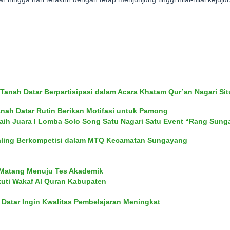
anah Datar Berpartisipasi dalam Acara Khatam Qur’an Nagari S
ah Datar Rutin Berikan Motifasi untuk Pamong
Raih Juara I Lomba Solo Song Satu Nagari Satu Event “Rang Sun
 Saling Berkompetisi dalam MTQ Kecamatan Sungayang
n Matang Menuju Tes Akademik
kuti Wakaf Al Quran Kabupaten
Datar Ingin Kwalitas Pembelajaran Meningkat