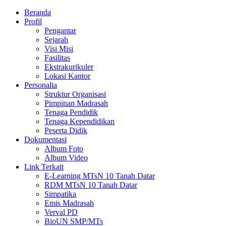
Beranda
Profil
Pengantar
Sejarah
Visi Misi
Fasilitas
Ekstrakurikuler
Lokasi Kantor
Personalia
Struktur Organisasi
Pimpinan Madrasah
Tenaga Pendidik
Tenaga Kependidikan
Peserta Didik
Dokumentasi
Album Foto
Album Video
Link Terkait
E-Learning MTsN 10 Tanah Datar
RDM MTsN 10 Tanah Datar
Simpatika
Emis Madrasah
Verval PD
BioUN SMP/MTs