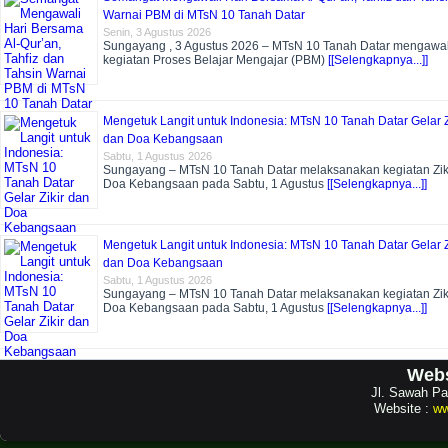
Warnai PBM di MTsN 10 Tanah Datar
Senin, 3 Agustus 2026
Sungayang , 3 Agustus 2026 – MTsN 10 Tanah Datar mengawal
kegiatan Proses Belajar Mengajar (PBM)
[[Selengkapnya...]]
Mengetuk Langit untuk Indonesia: MTsN 10 Tanah Datar Gelar Z
dan Doa Kebangsaan
Sabtu, 1 Agustus 2026
Sungayang – MTsN 10 Tanah Datar melaksanakan kegiatan Zik
Doa Kebangsaan pada Sabtu, 1 Agustus
[[Selengkapnya...]]
Mengetuk Langit untuk Indonesia: MTsN 10 Tanah Datar Gelar Z
dan Doa Kebangsaan
Sabtu, 1 Agustus 2026
Sungayang – MTsN 10 Tanah Datar melaksanakan kegiatan Zik
Doa Kebangsaan pada Sabtu, 1 Agustus
[[Selengkapnya...]]
Webs
Jl. Sawah Pa
Website :
ww