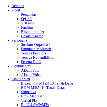
Beranda
Profil
Pengantar
Sejarah
Visi Misi
Fasilitas
Ekstrakurikuler
Lokasi Kantor
Personalia
Struktur Organisasi
Pimpinan Madrasah
Tenaga Pendidik
Tenaga Kependidikan
Peserta Didik
Dokumentasi
Album Foto
Album Video
Link Terkait
E-Learning MTsN 10 Tanah Datar
RDM MTsN 10 Tanah Datar
Simpatika
Emis Madrasah
Verval PD
BioUN SMP/MTs