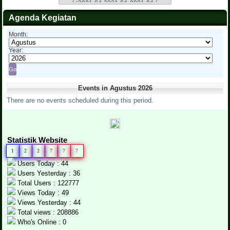
Agenda Kegiatan
Month:
Year:
Events in Agustus 2026
There are no events scheduled during this period.
Statistik Website
1
2
2
7
7
7
Users Today : 44
Users Yesterday : 36
Total Users : 122777
Views Today : 49
Views Yesterday : 44
Total views : 208886
Who's Online : 0