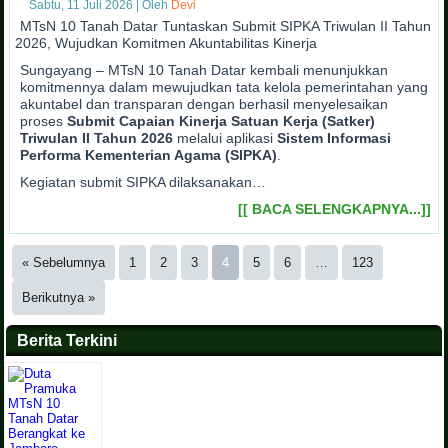
Sabtu, 11 Juli 2026
|
Oleh
Devi
MTsN 10 Tanah Datar Tuntaskan Submit SIPKA Triwulan II Tahun
2026, Wujudkan Komitmen Akuntabilitas Kinerja
Sungayang – MTsN 10 Tanah Datar kembali menunjukkan
komitmennya dalam mewujudkan tata kelola pemerintahan yang
akuntabel dan transparan dengan berhasil menyelesaikan
proses
Submit Capaian Kinerja Satuan Kerja (Satker)
Triwulan II Tahun 2026
melalui aplikasi
Sistem Informasi
Performa Kementerian Agama (SIPKA)
.
Kegiatan submit SIPKA dilaksanakan…
[[ BACA SELENGKAPNYA...]]
« Sebelumnya
1
2
3
4
5
6
…
123
Berikutnya »
Berita Terkini