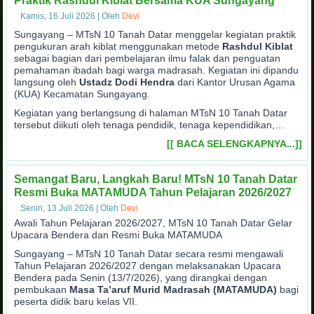
Praktik Rashdul Kiblat Bersama KUA Sungayang
Kamis, 16 Juli 2026
|
Oleh
Devi
Sungayang – MTsN 10 Tanah Datar menggelar kegiatan praktik
pengukuran arah kiblat menggunakan metode
Rashdul Kiblat
sebagai bagian dari pembelajaran ilmu falak dan penguatan
pemahaman ibadah bagi warga madrasah. Kegiatan ini dipandu
langsung oleh
Ustadz Dodi Hendra
dari Kantor Urusan Agama
(KUA) Kecamatan Sungayang.
Kegiatan yang berlangsung di halaman MTsN 10 Tanah Datar
tersebut diikuti oleh tenaga pendidik, tenaga kependidikan,…
[[ BACA SELENGKAPNYA...]]
Semangat Baru, Langkah Baru! MTsN 10 Tanah Datar
Resmi Buka MATAMUDA Tahun Pelajaran 2026/2027
Senin, 13 Juli 2026
|
Oleh
Devi
Awali Tahun Pelajaran 2026/2027, MTsN 10 Tanah Datar Gelar
Upacara Bendera dan Resmi Buka MATAMUDA
Sungayang – MTsN 10 Tanah Datar secara resmi mengawali
Tahun Pelajaran 2026/2027 dengan melaksanakan Upacara
Bendera pada Senin (13/7/2026), yang dirangkai dengan
pembukaan
Masa Ta’aruf Murid Madrasah (MATAMUDA)
bagi
peserta didik baru kelas VII.