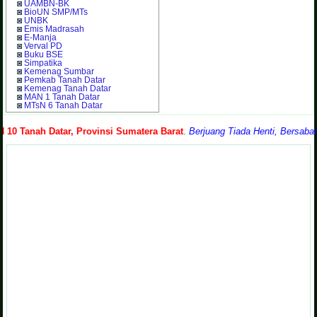
◙
UAMBN-BK
◙
BioUN SMP/MTs
◙
UNBK
◙
Emis Madrasah
◙
E-Manja
◙
Verval PD
◙
Buku BSE
◙
Simpatika
◙
Kemenag Sumbar
◙
Pemkab Tanah Datar
◙
Kemenag Tanah Datar
◙
MAN 1 Tanah Datar
◙
MTsN 6 Tanah Datar
 Tanah Datar, Provinsi Sumatera Barat
.
Berjuang Tiada Henti, Bersabar T