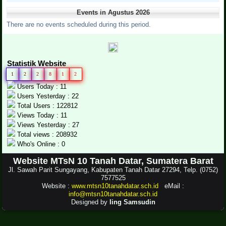
Events in Agustus 2026
There are no events scheduled during this period.
Statistik Website
1
2
2
8
1
2
Users Today : 11
Users Yesterday : 22
Total Users : 122812
Views Today : 11
Views Yesterday : 27
Total views : 208932
Who's Online : 0
Website MTsN 10 Tanah Datar, Sumatera Barat
Jl. Sawah Parit Sungayang, Kabupaten Tanah Datar 27294, Telp. (0752)
7577525
Website :
www.mtsn10tanahdatar.sch.id
eMail :
info@mtsn10tanahdatar.sch.id
Designed by
Iing Samsudin