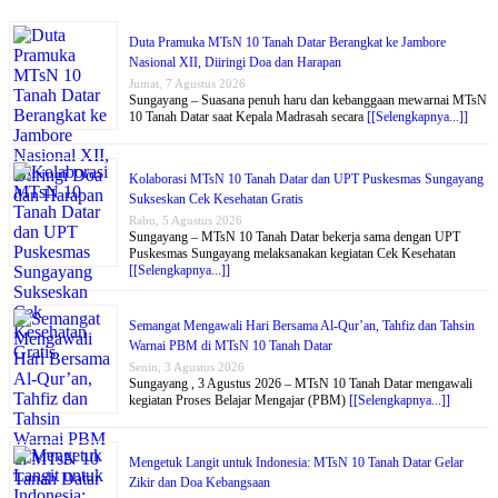
Duta Pramuka MTsN 10 Tanah Datar Berangkat ke Jambore
Nasional XII, Diiringi Doa dan Harapan
Jumat, 7 Agustus 2026
Sungayang – Suasana penuh haru dan kebanggaan mewarnai MTsN
10 Tanah Datar saat Kepala Madrasah secara
[[Selengkapnya...]]
Kolaborasi MTsN 10 Tanah Datar dan UPT Puskesmas Sungayang
Sukseskan Cek Kesehatan Gratis
Rabu, 5 Agustus 2026
Sungayang – MTsN 10 Tanah Datar bekerja sama dengan UPT
Puskesmas Sungayang melaksanakan kegiatan Cek Kesehatan
[[Selengkapnya...]]
Semangat Mengawali Hari Bersama Al-Qur’an, Tahfiz dan Tahsin
Warnai PBM di MTsN 10 Tanah Datar
Senin, 3 Agustus 2026
Sungayang , 3 Agustus 2026 – MTsN 10 Tanah Datar mengawali
kegiatan Proses Belajar Mengajar (PBM)
[[Selengkapnya...]]
Mengetuk Langit untuk Indonesia: MTsN 10 Tanah Datar Gelar
Zikir dan Doa Kebangsaan