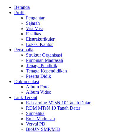
Beranda
Profil
Pengantar
Sejarah
Visi Misi
Fasilitas
Ekstrakurikuler
Lokasi Kantor
Personalia
Struktur Organisasi
Pimpinan Madrasah
Tenaga Pendidik
Tenaga Kependidikan
Peserta Didik
Dokumentasi
Album Foto
Album Video
Link Terkait
E-Learning MTsN 10 Tanah Datar
RDM MTsN 10 Tanah Datar
Simpatika
Emis Madrasah
Verval PD
BioUN SMP/MTs