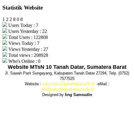
Statistik Website
1
2
2
8
0
8
Users Today : 7
Users Yesterday : 22
Total Users : 122808
Views Today : 7
Views Yesterday : 27
Total views : 208928
Who's Online : 0
Website MTsN 10 Tanah Datar, Sumatera Barat
Jl. Sawah Parit Sungayang, Kabupaten Tanah Datar 27294, Telp. (0752)
7577525
Website :
www.mtsn10tanahdatar.sch.id
eMail :
info@mtsn10tanahdatar.sch.id
Designed by
Iing Samsudin