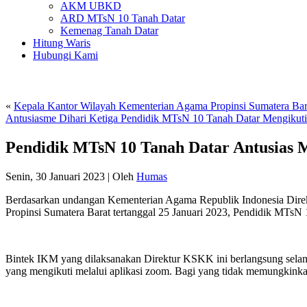
AKM UBKD
ARD MTsN 10 Tanah Datar
Kemenag Tanah Datar
Hitung Waris
Hubungi Kami
«
Kepala Kantor Wilayah Kementerian Agama Propinsi Sumatera B
Antusiasme Dihari Ketiga Pendidik MTsN 10 Tanah Datar Mengiku
Pendidik MTsN 10 Tanah Datar Antusias 
Senin, 30 Januari 2023
|
Oleh
Humas
Berdasarkan undangan Kementerian Agama Republik Indonesia Direk
Propinsi Sumatera Barat tertanggal 25 Januari 2023, Pendidik MTs
Bintek IKM yang dilaksanakan Direktur KSKK ini berlangsung selama t
yang mengikuti melalui aplikasi zoom. Bagi yang tidak memungkinka