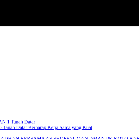
AN 1 Tanah Datar
 Tanah Datar Berharap Kerja Sama yang Kuat
ADHAN BERSAMA AS SHOFFAT MAN 2/MAN PK KOTO BA