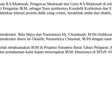
pala RA/Madrasah, Pengawas Madrasah dan Guru RA/Madrasah di seluruh
ateri Pengantar IKM, sebagai Nara sumbernya Kasubdit Kurikulum dan 
irkan lulusan peserta didik yang cerdas, berakhlak mulia dan shaleh
agai moderator Ikha Maya dan Narsumnya Hj. Chundasah, M.Pd (Subko
ai moderator disesi ini Okdafit, Narsumnya Chusniati, M.Pd dengan m
 telah melaksanakan IKM di Propinsi Sumatera Barat Tahun Pelajara
an pemahaman kami dalam menerapkan IKM, khususnya di MTsN 10 Ta