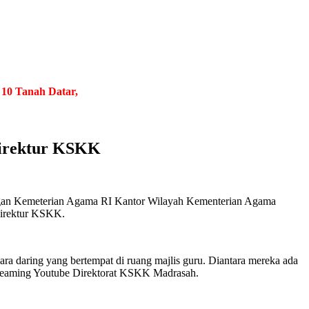
ah Datar, Provinsi Sumatera Barat
.
Berjuang Tiada Henti, Bersa
Direktur KSKK
angan Kemeterian Agama RI Kantor Wilayah Kementerian Agama
Direktur KSKK.
ara daring yang bertempat di ruang majlis guru. Diantara mereka ada
Streaming Youtube Direktorat KSKK Madrasah.