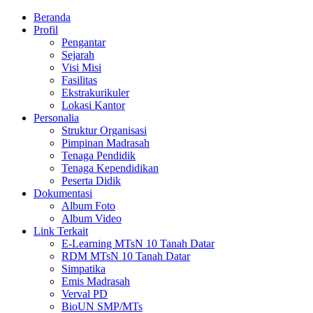
Beranda
Profil
Pengantar
Sejarah
Visi Misi
Fasilitas
Ekstrakurikuler
Lokasi Kantor
Personalia
Struktur Organisasi
Pimpinan Madrasah
Tenaga Pendidik
Tenaga Kependidikan
Peserta Didik
Dokumentasi
Album Foto
Album Video
Link Terkait
E-Learning MTsN 10 Tanah Datar
RDM MTsN 10 Tanah Datar
Simpatika
Emis Madrasah
Verval PD
BioUN SMP/MTs