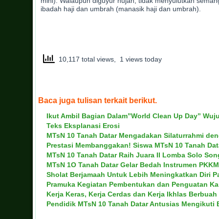
mini). Walaupun diguyur hujan, tidak menyulutkan seman
ibadah haji dan umbrah (manasik haji dan umbrah).
10,117 total views, 1 views today
Baca juga tulisan terkait berikut.
Ikut Ambil Bagian Dalam”World Clean Up Day” Wuj
Teks Eksplanasi Erosi
MTsN 10 Tanah Datar Mengadakan Silaturrahmi den
Prestasi Membanggakan! Siswa MTsN 10 Tanah Data
MTsN 10 Tanah Datar Raih Juara II Lomba Solo Song
MTsN 1O Tanah Datar Gelar Bedah Instrumen PKK
Sholat Berjamaah Untuk Lebih Meningkatkan Diri Pad
Pramuka Kegiatan Pembentukan dan Penguatan Kar
Kerja Keras, Kerja Cerdas dan Kerja Ikhlas Berbuah
Pendidik MTsN 10 Tanah Datar Antusias Mengikuti 