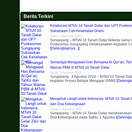
Berita Terkini
Kolaborasi MTsN 10 Tanah Datar dan UPT Puske
Sukseskan Cek Kesehatan Gratis
Rabu, 5 Agustus 2026
Sungayang – MTsN 10 Tanah Datar bekerja sama
Puskesmas Sungayang melaksanakan kegiatan C
[[Selengkapnya...]]
Semangat Mengawali Hari Bersama Al-Qur’an, Tahf
Warnai PBM di MTsN 10 Tanah Datar
Senin, 3 Agustus 2026
Sungayang , 3 Agustus 2026 – MTsN 10 Tanah Dat
kegiatan Proses Belajar Mengajar (PBM)
[[Selengka
Mengetuk Langit untuk Indonesia: MTsN 10 Tanah D
dan Doa Kebangsaan
Sabtu, 1 Agustus 2026
Sungayang – MTsN 10 Tanah Datar melaksanakan k
Doa Kebangsaan pada Sabtu, 1 Agustus
[[Selengka