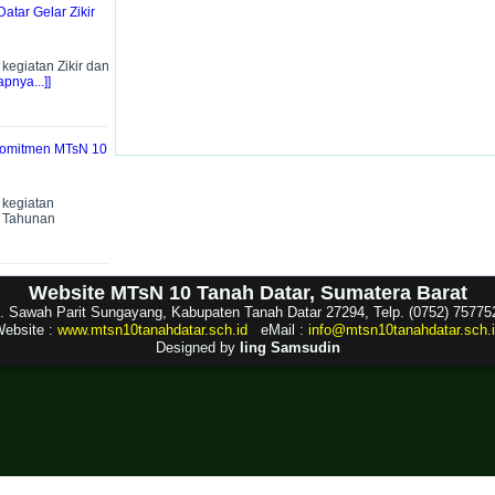
atar Gelar Zikir
egiatan Zikir dan
pnya...]]
 Komitmen MTsN 10
kegiatan
t Tahunan
Website MTsN 10 Tanah Datar, Sumatera Barat
l. Sawah Parit Sungayang, Kabupaten Tanah Datar 27294, Telp. (0752) 75775
ebsite :
www.mtsn10tanahdatar.sch.id
eMail :
info@mtsn10tanahdatar.sch.
Designed by
Iing Samsudin