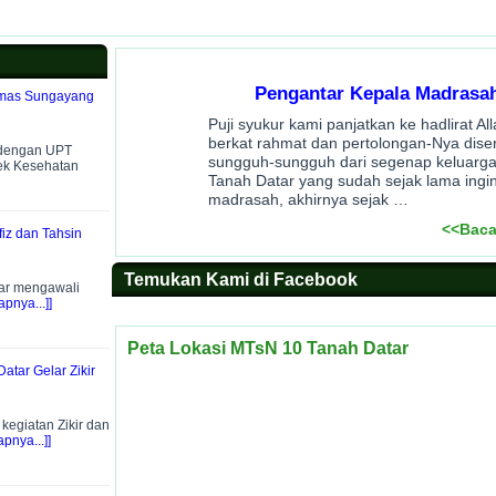
Pengantar Kepala Madrasa
smas Sungayang
Puji syukur kami panjatkan ke hadlirat A
berkat rahmat dan pertolongan-Nya dise
 dengan UPT
sungguh-sungguh dari segenap keluarg
ek Kesehatan
Tanah Datar yang sudah sejak lama ingin
madrasah, akhirnya sejak …
<<Baca
iz dan Tahsin
Temukan Kami di Facebook
ar mengawali
pnya...]]
Peta Lokasi MTsN 10 Tanah Datar
atar Gelar Zikir
egiatan Zikir dan
pnya...]]