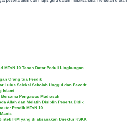
gat peserta didik dan majlis guru dalam melaksanakan rentetan uruta
ud MTsN 10 Tanah Datar Peduli Lingkungan
gan Orang tua Pesdik
r Lulus Seleksi Sekolah Unggul dan Favorit
 Islami
M Bersama Pengawas Madrasah
a Allah dan Melatih Disiplin Peserta Didik
akter Pesdik MTsN 10
 Manis
Bintek IKM yang dilaksanakan Direktur KSKK