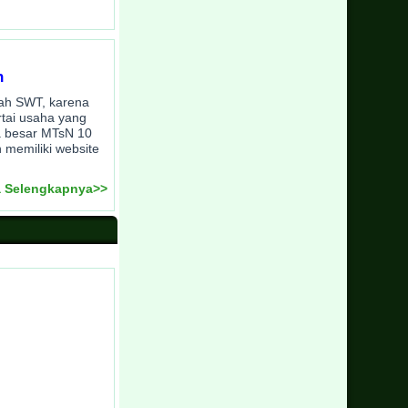
h
llah SWT, karena
rtai usaha yang
a besar MTsN 10
 memiliki website
 Selengkapnya>>