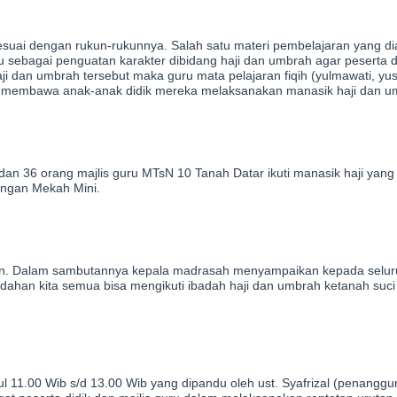
esuai dengan rukun-rukunnya. Salah satu materi pembelajaran yang d
itu sebagai penguatan karakter dibidang haji dan umbrah agar peserta 
 dan umbrah tersebut maka guru mata pelajaran fiqih (yulmawati, yus
g membawa anak-anak didik mereka melaksanakan manasik haji dan u
dan 36 orang majlis guru MTsN 10 Tanah Datar ikuti manasik haji yang
engan Mekah Mini.
an. Dalam sambutannya kepala madrasah menyampaikan kepada seluru
dahan kita semua bisa mengikuti ibadah haji dan umbrah ketanah suc
ul 11.00 Wib s/d 13.00 Wib yang dipandu oleh ust. Syafrizal (penang