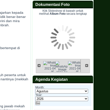
Dokumentasi Foto
Klik Slideshow di bawah untuk
iajarkan kepada
melihat
Album Foto
secara lengkap
didik benar-benar
rini dan mira
mbrah.
 bertempat di
h peserta untuk
i nantinya (mekkah
Agenda Kegiatan
Month:
Year:
gung jawab mekah