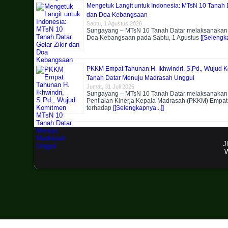
Mengetuk Langit untuk Indonesia: MTsN 10 Tanah D
dan Doa Kebangsaan
Sabtu, 1 Agustus 2026
Sungayang – MTsN 10 Tanah Datar melaksanakan k
Doa Kebangsaan pada Sabtu, 1 Agustus
[[Selengka
PKKM Empat Tahunan H. Ikhwindri, S.Pd., Wujud
Tanah Datar Menuju Madrasah Unggul
Jumat, 31 Juli 2026
Sungayang – MTsN 10 Tanah Datar melaksanakan 
Penilaian Kinerja Kepala Madrasah (PKKM) Empa
terhadap
[[Selengkapnya...]]
J
W