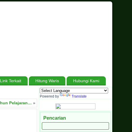
Link Terkait
Hitung Waris
Hubungi Kami
i Sumatera Barat
.
Berjuang Tiada Henti, Bersabar Tanpa Batas, Menuju Mad
Powered by
Translate
ahun Pelajaran…
»
Pencarian