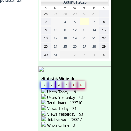
n pelaksanaan
Agustus 2026
S
M
T
W
T
F
S
26
27
28
29
30
31
1
2
3
4
5
6
7
8
9
10
11
12
13
14
15
16
17
18
19
20
21
22
23
24
25
26
27
28
29
30
31
1
2
3
4
5
Statistik Website
1
2
2
7
1
6
Users Today : 19
Users Yesterday : 43
Total Users : 122716
Views Today : 24
Views Yesterday : 53
Total views : 208817
Who's Online : 0