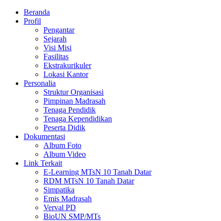
Beranda
Profil
Pengantar
Sejarah
Visi Misi
Fasilitas
Ekstrakurikuler
Lokasi Kantor
Personalia
Struktur Organisasi
Pimpinan Madrasah
Tenaga Pendidik
Tenaga Kependidikan
Peserta Didik
Dokumentasi
Album Foto
Album Video
Link Terkait
E-Learning MTsN 10 Tanah Datar
RDM MTsN 10 Tanah Datar
Simpatika
Emis Madrasah
Verval PD
BioUN SMP/MTs