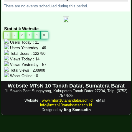
There are no events scheduled during this period.
Statistik Website
1
2
2
7
9
0
Users Today : 11
Users Yesterday : 46
Total Users : 122790
Views Today : 14
Views Yesterday : 57
Total views : 208908
Who's Online : 0
Website MTsN 10 Tanah Datar, Sumatera Barat
Jl. Sawah Parit Sungayang, Kabupaten Tanah Datar 27294, Telp. (0752)
7577525
Website :
www.mtsn10tanahdatar.sch.id
eMail :
info@mtsn10tanahdatar.sch.id
Designed by
Iing Samsudin