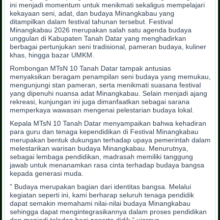
ini menjadi momentum untuk menikmati sekaligus mempelajari
kekayaan seni, adat, dan budaya Minangkabau yang
ditampilkan dalam festival tahunan tersebut. Festival
Minangkabau 2026 merupakan salah satu agenda budaya
unggulan di Kabupaten Tanah Datar yang menghadirkan
berbagai pertunjukan seni tradisional, pameran budaya, kuliner
khas, hingga bazar UMKM.
Rombongan MTsN 10 Tanah Datar tampak antusias
menyaksikan beragam penampilan seni budaya yang memukau,
mengunjungi stan pameran, serta menikmati suasana festival
yang dipenuhi nuansa adat Minangkabau. Selain menjadi ajang
rekreasi, kunjungan ini juga dimanfaatkan sebagai sarana
memperkaya wawasan mengenai pelestarian budaya lokal.
Kepala MTsN 10 Tanah Datar menyampaikan bahwa kehadiran
para guru dan tenaga kependidikan di Festival Minangkabau
merupakan bentuk dukungan terhadap upaya pemerintah dalam
melestarikan warisan budaya Minangkabau. Menurutnya,
sebagai lembaga pendidikan, madrasah memiliki tanggung
jawab untuk menanamkan rasa cinta terhadap budaya bangsa
kepada generasi muda.
” Budaya merupakan bagian dari identitas bangsa. Melalui
kegiatan seperti ini, kami berharap seluruh tenaga pendidik
dapat semakin memahami nilai-nilai budaya Minangkabau
sehingga dapat mengintegrasikannya dalam proses pendidikan