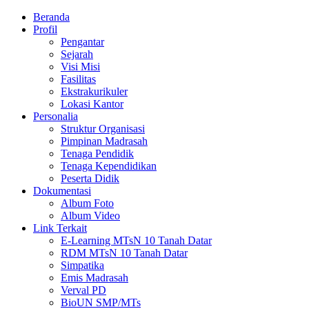
Beranda
Profil
Pengantar
Sejarah
Visi Misi
Fasilitas
Ekstrakurikuler
Lokasi Kantor
Personalia
Struktur Organisasi
Pimpinan Madrasah
Tenaga Pendidik
Tenaga Kependidikan
Peserta Didik
Dokumentasi
Album Foto
Album Video
Link Terkait
E-Learning MTsN 10 Tanah Datar
RDM MTsN 10 Tanah Datar
Simpatika
Emis Madrasah
Verval PD
BioUN SMP/MTs