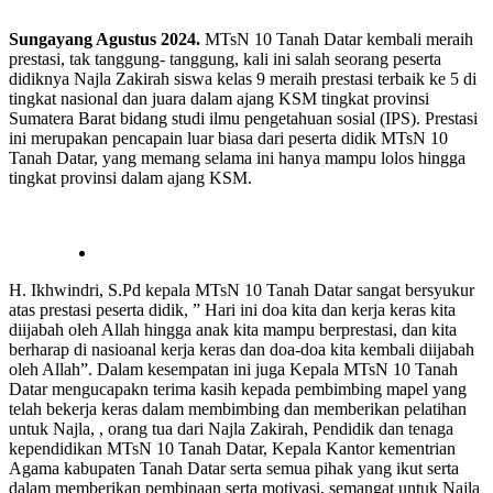
Sungayang Agustus 2024.
MTsN 10 Tanah Datar kembali meraih
prestasi, tak tanggung- tanggung, kali ini salah seorang peserta
didiknya Najla Zakirah siswa kelas 9 meraih prestasi terbaik ke 5 di
tingkat nasional dan juara dalam ajang KSM tingkat provinsi
Sumatera Barat bidang studi ilmu pengetahuan sosial (IPS). Prestasi
ini merupakan pencapain luar biasa dari peserta didik MTsN 10
Tanah Datar, yang memang selama ini hanya mampu lolos hingga
tingkat provinsi dalam ajang KSM.
H. Ikhwindri, S.Pd kepala MTsN 10 Tanah Datar sangat bersyukur
atas prestasi peserta didik, ” Hari ini doa kita dan kerja keras kita
diijabah oleh Allah hingga anak kita mampu berprestasi, dan kita
berharap di nasioanal kerja keras dan doa-doa kita kembali diijabah
oleh Allah”. Dalam kesempatan ini juga Kepala MTsN 10 Tanah
Datar mengucapakn terima kasih kepada pembimbing mapel yang
telah bekerja keras dalam membimbing dan memberikan pelatihan
untuk Najla, , orang tua dari Najla Zakirah, Pendidik dan tenaga
kependidikan MTsN 10 Tanah Datar, Kepala Kantor kementrian
Agama kabupaten Tanah Datar serta semua pihak yang ikut serta
dalam memberikan pembinaan serta motivasi, semangat untuk Najla