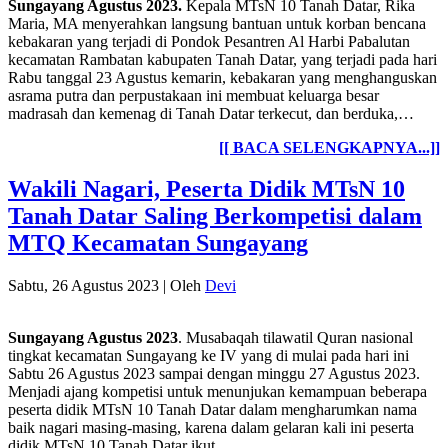
Sungayang Agustus 2023.
Kepala MTsN 10 Tanah Datar, Rika
Maria, MA menyerahkan langsung bantuan untuk korban bencana
kebakaran yang terjadi di Pondok Pesantren Al Harbi Pabalutan
kecamatan Rambatan kabupaten Tanah Datar, yang terjadi pada hari
Rabu tanggal 23 Agustus kemarin, kebakaran yang menghanguskan
asrama putra dan perpustakaan ini membuat keluarga besar
madrasah dan kemenag di Tanah Datar terkecut, dan berduka,…
[[ BACA SELENGKAPNYA...]]
Wakili Nagari, Peserta Didik MTsN 10
Tanah Datar Saling Berkompetisi dalam
MTQ Kecamatan Sungayang
Sabtu, 26 Agustus 2023
|
Oleh
Devi
Sungayang Agustus 2023
. Musabaqah tilawatil Quran nasional
tingkat kecamatan Sungayang ke IV yang di mulai pada hari ini
Sabtu 26 Agustus 2023 sampai dengan minggu 27 Agustus 2023.
Menjadi ajang kompetisi untuk menunjukan kemampuan beberapa
peserta didik MTsN 10 Tanah Datar dalam mengharumkan nama
baik nagari masing-masing, karena dalam gelaran kali ini peserta
didik MTsN 10 Tanah Datar ikut…