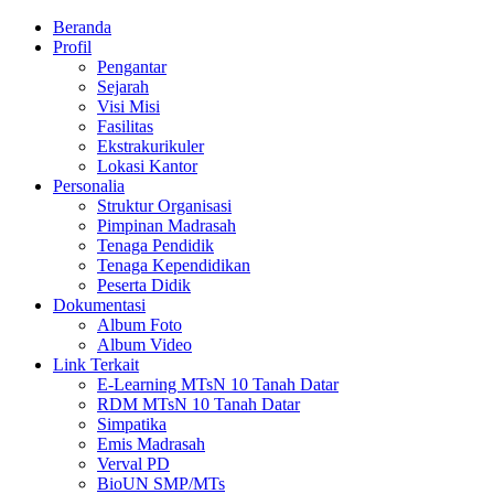
Beranda
Profil
Pengantar
Sejarah
Visi Misi
Fasilitas
Ekstrakurikuler
Lokasi Kantor
Personalia
Struktur Organisasi
Pimpinan Madrasah
Tenaga Pendidik
Tenaga Kependidikan
Peserta Didik
Dokumentasi
Album Foto
Album Video
Link Terkait
E-Learning MTsN 10 Tanah Datar
RDM MTsN 10 Tanah Datar
Simpatika
Emis Madrasah
Verval PD
BioUN SMP/MTs