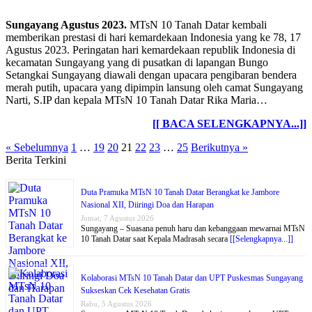
Sungayang Agustus 2023.
MTsN 10 Tanah Datar kembali
memberikan prestasi di hari kemardekaan Indonesia yang ke 78, 17
Agustus 2023. Peringatan hari kemardekaan republik Indonesia di
kecamatan Sungayang yang di pusatkan di lapangan Bungo
Setangkai Sungayang diawali dengan upacara pengibaran bendera
merah putih, upacara yang dipimpin lansung oleh camat Sungayang
Narti, S.IP dan kepala MTsN 10 Tanah Datar Rika Maria…
[[ BACA SELENGKAPNYA...]]
« Sebelumnya
1
…
19
20
21
22
23
…
25
Berikutnya »
Berita Terkini
Duta Pramuka MTsN 10 Tanah Datar Berangkat ke Jambore
Nasional XII, Diiringi Doa dan Harapan
Jumat, 7 Agustus 2026
Sungayang – Suasana penuh haru dan kebanggaan mewarnai MTsN
10 Tanah Datar saat Kepala Madrasah secara
[[Selengkapnya...]]
Kolaborasi MTsN 10 Tanah Datar dan UPT Puskesmas Sungayang
Sukseskan Cek Kesehatan Gratis
Rabu, 5 Agustus 2026