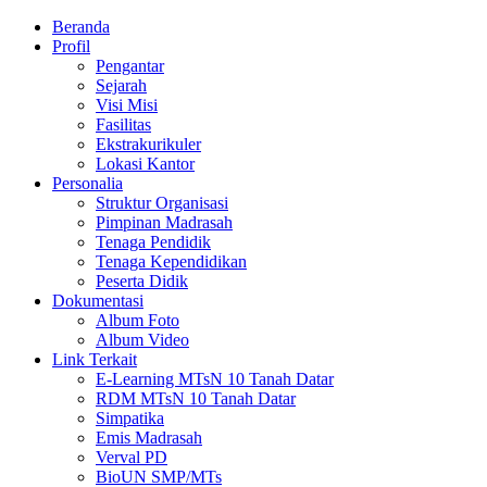
Beranda
Profil
Pengantar
Sejarah
Visi Misi
Fasilitas
Ekstrakurikuler
Lokasi Kantor
Personalia
Struktur Organisasi
Pimpinan Madrasah
Tenaga Pendidik
Tenaga Kependidikan
Peserta Didik
Dokumentasi
Album Foto
Album Video
Link Terkait
E-Learning MTsN 10 Tanah Datar
RDM MTsN 10 Tanah Datar
Simpatika
Emis Madrasah
Verval PD
BioUN SMP/MTs