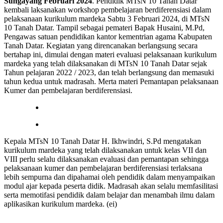
Sungayang Februari 2024
. Pendidik MTsN 10 Tanah Datar
kembali laksanakan workshop pembelajaran berdiferensiasi dalam
pelaksanaan kurikulum mardeka Sabtu 3 Februari 2024, di MTsN
10 Tanah Datar. Tampil sebagai pemateri Bapak Husaini, M.Pd,
Pengawas satuan pendidikan kantor kementrian agama Kabupaten
Tanah Datar. Kegiatan yang direncanakan berlangsung secara
bertahap ini, dimulai dengan materi evaluasi pelaksanaan kurikulum
mardeka yang telah dilaksanakan di MTsN 10 Tanah Datar sejak
Tahun pelajaran 2022 / 2023, dan telah berlangsung dan memasuki
tahun kedua untuk madrasah. Merta materi Pemantapan pelaksanaan
Kumer dan pembelajaran berdiferensiasi.
Kepala MTsN 10 Tanah Datar H. Ikhwindri, S.Pd mengatakan
kurikulum mardeka yang telah dilaksanakan untuk kelas VII dan
VIII perlu selalu dilaksanakan evaluasi dan pemantapan sehingga
pelaksanaan kumer dan pembelajaran berdiferensiasi terlaksana
lebih sempurna dan dipahamai oleh pendidik dalam menyampaikan
modul ajar kepada peserta didik. Madrasah akan selalu memfasilitasi
serta memotifasi pendidik dalam belajar dan menambah ilmu dalam
aplikasikan kurikulum mardeka. (ei)