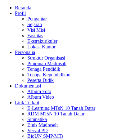
Beranda
Profil
Pengantar
Sejarah
Visi Misi
Fasilitas
Ekstrakurikuler
Lokasi Kantor
Personalia
Struktur Organisasi
Pimpinan Madrasah
Tenaga Pendidik
Tenaga Kependidikan
Peserta Didik
Dokumentasi
Album Foto
Album Video
Link Terkait
E-Learning MTsN 10 Tanah Datar
RDM MTsN 10 Tanah Datar
Simpatika
Emis Madrasah
Verval PD
BioUN SMP/MTs