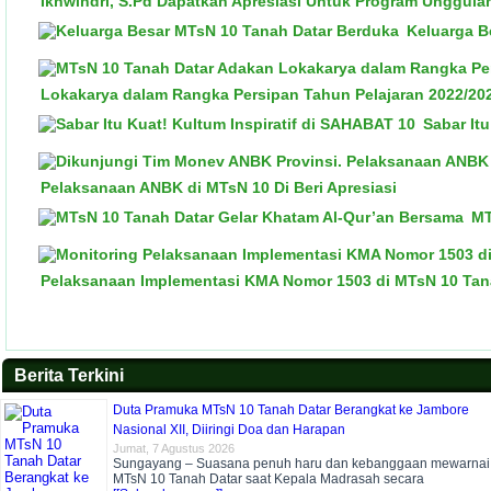
Ikhwindri, S.Pd Dapatkan Apresiasi Untuk Program Unggula
Keluarga B
Lokakarya dalam Rangka Persipan Tahun Pelajaran 2022/20
Sabar It
Pelaksanaan ANBK di MTsN 10 Di Beri Apresiasi
MT
Pelaksanaan Implementasi KMA Nomor 1503 di MTsN 10 Tana
Berita Terkini
Duta Pramuka MTsN 10 Tanah Datar Berangkat ke Jambore
Nasional XII, Diiringi Doa dan Harapan
Jumat, 7 Agustus 2026
Sungayang – Suasana penuh haru dan kebanggaan mewarnai
MTsN 10 Tanah Datar saat Kepala Madrasah secara