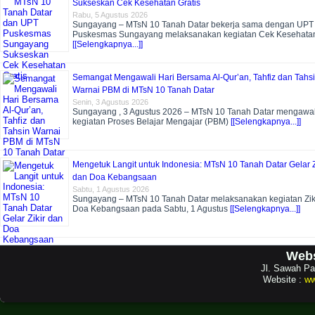
Sukseskan Cek Kesehatan Gratis
Rabu, 5 Agustus 2026
Sungayang – MTsN 10 Tanah Datar bekerja sama dengan UPT
Puskesmas Sungayang melaksanakan kegiatan Cek Kesehata
[[Selengkapnya...]]
Semangat Mengawali Hari Bersama Al-Qur’an, Tahfiz dan Tahs
Warnai PBM di MTsN 10 Tanah Datar
Senin, 3 Agustus 2026
Sungayang , 3 Agustus 2026 – MTsN 10 Tanah Datar mengawal
kegiatan Proses Belajar Mengajar (PBM)
[[Selengkapnya...]]
Mengetuk Langit untuk Indonesia: MTsN 10 Tanah Datar Gelar Z
dan Doa Kebangsaan
Sabtu, 1 Agustus 2026
Sungayang – MTsN 10 Tanah Datar melaksanakan kegiatan Zik
Doa Kebangsaan pada Sabtu, 1 Agustus
[[Selengkapnya...]]
Webs
Jl. Sawah Pa
Website :
ww