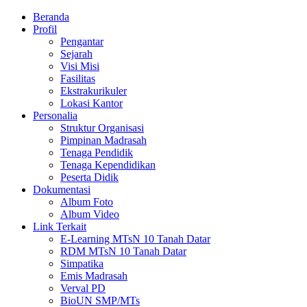
Beranda
Profil
Pengantar
Sejarah
Visi Misi
Fasilitas
Ekstrakurikuler
Lokasi Kantor
Personalia
Struktur Organisasi
Pimpinan Madrasah
Tenaga Pendidik
Tenaga Kependidikan
Peserta Didik
Dokumentasi
Album Foto
Album Video
Link Terkait
E-Learning MTsN 10 Tanah Datar
RDM MTsN 10 Tanah Datar
Simpatika
Emis Madrasah
Verval PD
BioUN SMP/MTs