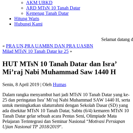
AKM UBKD
ARD MTsN 10 Tanah Datar
Kemenag Tanah Datar
Hitung Waris
Hubungi Kami
Selamat datang di
«
PRA UN,PRA UAMBN DAN PRA UASBN
Milad MTsN 10 Tanah Datar ke 25
»
HUT MTsN 10 Tanah Datar dan Isra’
Mi’raj Nabi Muhammad Saw 1440 H
Senin, 8 April 2019
|
Oleh
Humas
Dalam rangka menyambut hari jadi MTsN 10 Tanah Datar yang ke-
25 dan peringatan Isra’ Mi’raj Nabi Muhammad SAW 1440 H, serta
untuk meningkatkan silaturrahmi dengan Sekolah Dasar (SD) yang
ada disekitar MTsN 10 Tanah Datar, Sabtu (6/4) kemaren MTsN 10
Tanah Datar gelar sebuah acara Pentas Seni, Olimpiade Mata
Pelajaran Terintegrasi dan Seminar Nasional “
Motivasi Persiapan
Ujian Nasional TP 2018/2019
“.