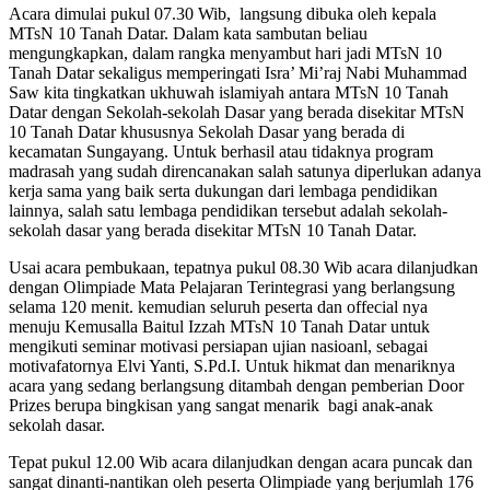
Acara dimulai pukul 07.30 Wib, langsung dibuka oleh kepala
MTsN 10 Tanah Datar. Dalam kata sambutan beliau
mengungkapkan, dalam rangka menyambut hari jadi MTsN 10
Tanah Datar sekaligus memperingati Isra’ Mi’raj Nabi Muhammad
Saw kita tingkatkan ukhuwah islamiyah antara MTsN 10 Tanah
Datar dengan Sekolah-sekolah Dasar yang berada disekitar MTsN
10 Tanah Datar khususnya Sekolah Dasar yang berada di
kecamatan Sungayang. Untuk berhasil atau tidaknya program
madrasah yang sudah direncanakan salah satunya diperlukan adanya
kerja sama yang baik serta dukungan dari lembaga pendidikan
lainnya, salah satu lembaga pendidikan tersebut adalah sekolah-
sekolah dasar yang berada disekitar MTsN 10 Tanah Datar.
Usai acara pembukaan, tepatnya pukul 08.30 Wib acara dilanjudkan
dengan Olimpiade Mata Pelajaran Terintegrasi yang berlangsung
selama 120 menit. kemudian seluruh peserta dan offecial nya
menuju Kemusalla Baitul Izzah MTsN 10 Tanah Datar untuk
mengikuti seminar motivasi persiapan ujian nasioanl, sebagai
motivafatornya Elvi Yanti, S.Pd.I. Untuk hikmat dan menariknya
acara yang sedang berlangsung ditambah dengan pemberian Door
Prizes berupa bingkisan yang sangat menarik bagi anak-anak
sekolah dasar.
Tepat pukul 12.00 Wib acara dilanjudkan dengan acara puncak dan
sangat dinanti-nantikan oleh peserta Olimpiade yang berjumlah 176