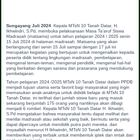
Sungayang Juli 2024
. Kepala MTsN 10 Tanah Datar, H.
Ikhwindri, S.Pd, membuka pelaksanaan Masa Ta’aruf Siswa
Madrasah (matsama) untuk tahun pelajaran 2024 / 2025 senin
15 Juli 2024 di halaman madrasah. Matsama yang akan
berlangsung dari senin 15 Juli sampai dengan 17 juli ini
merupakan kegiatan yang bertujuan untuk mengenalkan kepada
peserta didik tentang lingkungan madrasah, pembelajaran,
mengenal teman-teman, mengenal pendidik, mengenal hal-hal
yang berkaitan dengan sarana dan prasarana yang mendukung
pembelajaran.
Tahun pelajaran 2024 /2025 MTsN 10 Tanah Datar dalam PPDB
menjadi tujuan utama serta favorit bagi masyarakat yang ingin
memasukan anak-anaknya untuk dididik belajar di MTsN 10
Tanah Datar, ini terlihat dari jumlah siswa baru yang masuk
sekarang berjumlah 175 orang yang nantiknya akan dibagi
menjadi 6 rombel. Kepala MTsN 10 Tanah Datar H. Ikhwidri,
S.Pd mengatakan bahwa masyarakat tentu dapat melihat dan
menilai madrasah atau sekolah yang baik, bermutu serta yang
dapat dipercaya untuk mendidik putra putri mereka. dan
insyaallah menurut H Ikhwindri, MTsN 10 Tanah Datar akan
memberikan yang terbaik untuk membentuk iptek dan imtak dari