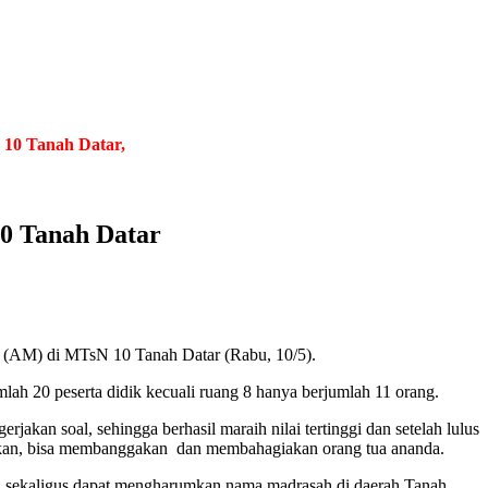
nah Datar, Provinsi Sumatera Barat
.
Berjuang Tiada Henti, Bers
0 Tanah Datar
(AM) di MTsN 10 Tanah Datar (Rabu, 10/5).
mlah 20 peserta didik kecuali ruang 8 hanya berjumlah 11 orang.
an soal, sehingga berhasil maraih nilai tertinggi dan setelah lulus
nginkan, bisa membanggakan dan membahagiakan orang tua ananda.
i sekaligus dapat mengharumkan nama madrasah di daerah Tanah