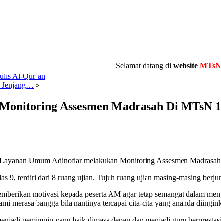
Selamat datang di
website
MTsN 10 Ta
lis Al-Qur’an
i Jenjang…
»
Monitoring Assesmen Madrasah Di MTsN 1
 Layanan Umum Adinofiar melakukan Monitoring Assesmen Madrasah 
 9, terdiri dari 8 ruang ujian. Tujuh ruang ujian masing-masing berju
rikan motivasi kepada peserta AM agar tetap semangat dalam mengerjak
kami merasa bangga bila nantinya tercapai cita-cita yang ananda dii
njadi pemimpin yang baik dimasa depan dan menjadi guru berprestas