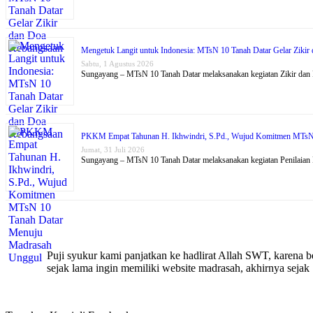
Mengetuk Langit untuk Indonesia: MTsN 10 Tanah Datar Gelar Ziki
Sabtu, 1 Agustus 2026
Sungayang – MTsN 10 Tanah Datar melaksanakan kegiatan Zikir dan
PKKM Empat Tahunan H. Ikhwindri, S.Pd., Wujud Komitmen MTsN
Jumat, 31 Juli 2026
Sungayang – MTsN 10 Tanah Datar melaksanakan kegiatan Penilaia
Puji syukur kami panjatkan ke hadlirat Allah SWT, karena
sejak lama ingin memiliki website madrasah, akhirnya seja