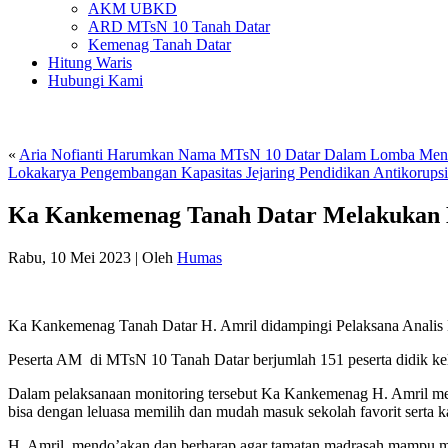
AKM UBKD
ARD MTsN 10 Tanah Datar
Kemenag Tanah Datar
Hitung Waris
Hubungi Kami
«
Aria Nofianti Harumkan Nama MTsN 10 Datar Dalam Lomba Menu
Lokakarya Pengembangan Kapasitas Jejaring Pendidikan Antikorups
Ka Kankemenag Tanah Datar Melakukan 
Rabu, 10 Mei 2023
|
Oleh
Humas
Ka Kankemenag Tanah Datar H. Amril didampingi Pelaksana Analis
Peserta AM di MTsN 10 Tanah Datar berjumlah 151 peserta didik kelas
Dalam pelaksanaan monitoring tersebut Ka Kankemenag H. Amril membe
bisa dengan leluasa memilih dan mudah masuk sekolah favorit serta 
H. Amril, mendo’akan dan berharap agar tamatan madrasah mampu me