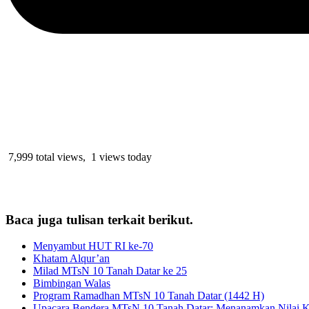
7,999 total views, 1 views today
Baca juga tulisan terkait berikut.
Menyambut HUT RI ke-70
Khatam Alqur’an
Milad MTsN 10 Tanah Datar ke 25
Bimbingan Walas
Program Ramadhan MTsN 10 Tanah Datar (1442 H)
Upacara Bendera MTsN 10 Tanah Datar: Menanamkan Nilai K