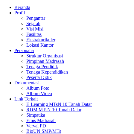
Beranda
Profil
Pengantar
Sejarah
Visi Misi
Fasilitas
Ekstrakurikuler
Lokasi Kantor
Personalia
Struktur Organisasi
Pimpinan Madrasah
Tenaga Pendidik
Tenaga Kependidikan
Peserta Didik
Dokumentasi
Album Foto
Album Video
Link Terkait
E-Learning MTsN 10 Tanah Datar
RDM MTsN 10 Tanah Datar
Simpatika
Emis Madrasah
Verval PD
BioUN SMP/MTs