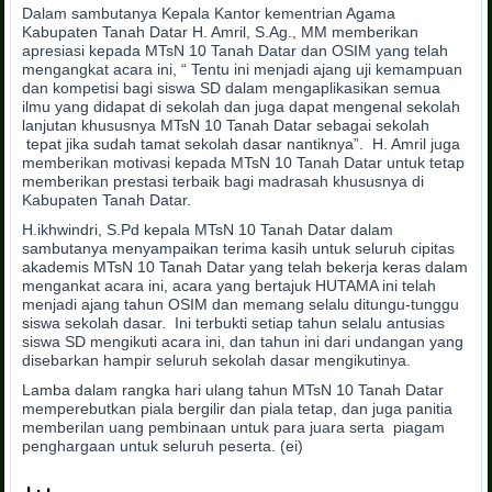
Dalam sambutanya Kepala Kantor kementrian Agama
Kabupaten Tanah Datar H. Amril, S.Ag., MM memberikan
apresiasi kepada MTsN 10 Tanah Datar dan OSIM yang telah
mengangkat acara ini, “ Tentu ini menjadi ajang uji kemampuan
dan kompetisi bagi siswa SD dalam mengaplikasikan semua
ilmu yang didapat di sekolah dan juga dapat mengenal sekolah
lanjutan khususnya MTsN 10 Tanah Datar sebagai sekolah
tepat jika sudah tamat sekolah dasar nantiknya”. H. Amril juga
memberikan motivasi kepada MTsN 10 Tanah Datar untuk tetap
memberikan prestasi terbaik bagi madrasah khususnya di
Kabupaten Tanah Datar.
H.ikhwindri, S.Pd kepala MTsN 10 Tanah Datar dalam
sambutanya menyampaikan terima kasih untuk seluruh cipitas
akademis MTsN 10 Tanah Datar yang telah bekerja keras dalam
mengankat acara ini, acara yang bertajuk HUTAMA ini telah
menjadi ajang tahun OSIM dan memang selalu ditungu-tunggu
siswa sekolah dasar. Ini terbukti setiap tahun selalu antusias
siswa SD mengikuti acara ini, dan tahun ini dari undangan yang
disebarkan hampir seluruh sekolah dasar mengikutinya.
Lamba dalam rangka hari ulang tahun MTsN 10 Tanah Datar
memperebutkan piala bergilir dan piala tetap, dan juga panitia
memberilan uang pembinaan untuk para juara serta piagam
penghargaan untuk seluruh peserta. (ei)