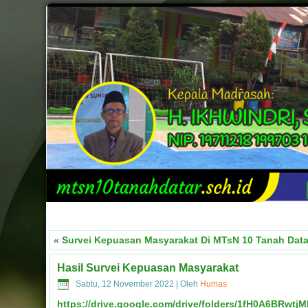
«
Survei Kepuasan Masyarakat Di MTsN 10 Tanah Data
Hasil Survei Kepuasan Masyarakat
Sabtu, 12 November 2022
|
Oleh
Humas
https://drive.google.com/drive/folders/1fH0A6BRw