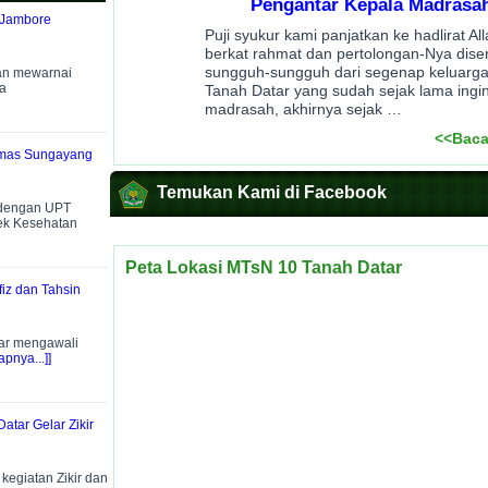
Pengantar Kepala Madrasa
 Jambore
Puji syukur kami panjatkan ke hadlirat A
berkat rahmat dan pertolongan-Nya dise
sungguh-sungguh dari segenap keluarg
an mewarnai
a
Tanah Datar yang sudah sejak lama ingin
madrasah, akhirnya sejak …
<<Baca
smas Sungayang
Temukan Kami di Facebook
 dengan UPT
ek Kesehatan
Peta Lokasi MTsN 10 Tanah Datar
iz dan Tahsin
ar mengawali
pnya...]]
atar Gelar Zikir
egiatan Zikir dan