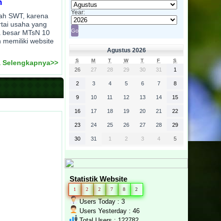
h
Year:
llah SWT, karena
rtai usaha yang
a besar MTsN 10
 memiliki website
Agustus 2026
S
M
T
W
T
F
S
 Selengkapnya>>
26
27
28
29
30
31
1
2
3
4
5
6
7
8
9
10
11
12
13
14
15
16
17
18
19
20
21
22
23
24
25
26
27
28
29
30
31
1
2
3
4
5
Statistik Website
1
2
2
7
8
2
Users Today : 3
Users Yesterday : 46
Total Users : 122782