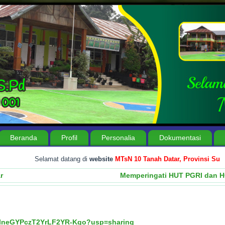
Beranda
Profil
Personalia
Dokumentasi
Selamat datang di
website
MTsN 10 Tanah Datar, Provinsi Sumatera
r
Memperingati HUT PGRI dan 
tjMIneGYPczT2YrLF2YR-Kgo?usp=sharing