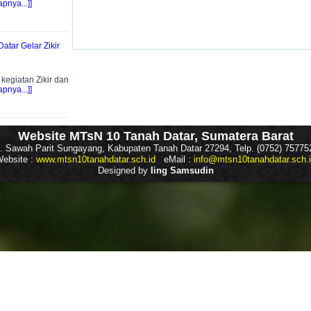
pnya...]]
atar Gelar Zikir
egiatan Zikir dan
pnya...]]
Website MTsN 10 Tanah Datar, Sumatera Barat
l. Sawah Parit Sungayang, Kabupaten Tanah Datar 27294, Telp. (0752) 75775
ebsite :
www.mtsn10tanahdatar.sch.id
eMail :
info@mtsn10tanahdatar.sch.
Designed by
Iing Samsudin