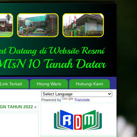
Link Terkait
Hitung Waris
Hubungi Kami
 Barat
.
Berjuang Tiada Henti, Bersabar Tanpa Batas, Menuju Madrasah Heba
Powered by
Translate
HGN TAHUN 2022
»