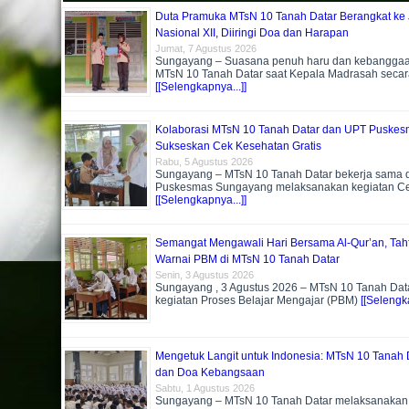
Duta Pramuka MTsN 10 Tanah Datar Berangkat ke
Nasional XII, Diiringi Doa dan Harapan
Jumat, 7 Agustus 2026
Sungayang – Suasana penuh haru dan kebangga
MTsN 10 Tanah Datar saat Kepala Madrasah secar
[[Selengkapnya...]]
Kolaborasi MTsN 10 Tanah Datar dan UPT Puske
Sukseskan Cek Kesehatan Gratis
Rabu, 5 Agustus 2026
Sungayang – MTsN 10 Tanah Datar bekerja sama
Puskesmas Sungayang melaksanakan kegiatan C
[[Selengkapnya...]]
Semangat Mengawali Hari Bersama Al-Qur’an, Tahf
Warnai PBM di MTsN 10 Tanah Datar
Senin, 3 Agustus 2026
Sungayang , 3 Agustus 2026 – MTsN 10 Tanah Dat
kegiatan Proses Belajar Mengajar (PBM)
[[Selengka
Mengetuk Langit untuk Indonesia: MTsN 10 Tanah D
dan Doa Kebangsaan
Sabtu, 1 Agustus 2026
Sungayang – MTsN 10 Tanah Datar melaksanakan k