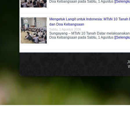
Doa Kebangsaan pada Sabtu, 1 Agustus
[[Selengka
Mengetuk Langit untuk Indonesia: MTsN 10 Tanah D
dan Doa Kebangsaan
Sabtu, 1 Agustus 2026
Sungayang – MTsN 10 Tanah Datar melaksanakan k
Doa Kebangsaan pada Sabtu, 1 Agustus
[[Selengka
J
W