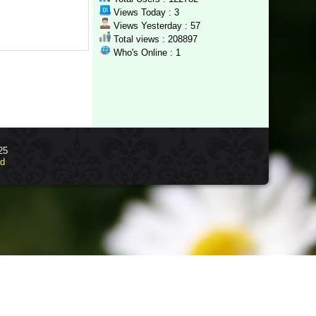
Views Today : 3
Views Yesterday : 57
Total views : 208897
Who's Online : 1
25
id