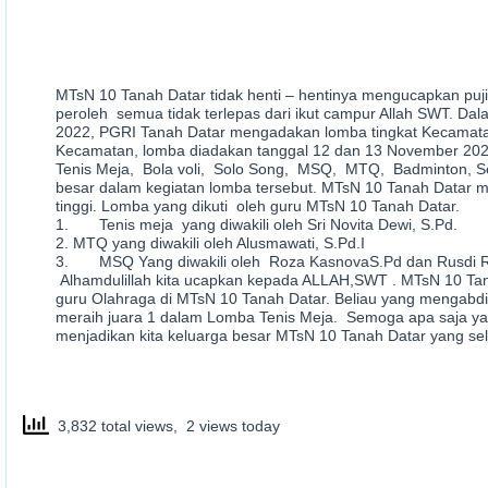
MTsN 10 Tanah Datar tidak henti – hentinya mengucapkan puji
peroleh semua tidak terlepas dari ikut campur Allah SWT. 
2022, PGRI Tanah Datar mengadakan lomba tingkat Kecamatan 
Kecamatan, lomba diadakan tanggal 12 dan 13 November 202
Tenis Meja, Bola voli, Solo Song, MSQ, MTQ, Badminton, Se
besar dalam kegiatan lomba tersebut. MTsN 10 Tanah Datar mem
tinggi. Lomba yang dikuti oleh guru MTsN 10 Tanah Datar.
1. Tenis meja yang diwakili oleh Sri Novita Dewi, S.Pd.
2. MTQ yang diwakili oleh Alusmawati, S.Pd.I
3. MSQ Yang diwakili oleh Roza KasnovaS.Pd dan Rusdi Ra
Alhamdulillah kita ucapkan kepada ALLAH,SWT . MTsN 10 Tana
guru Olahraga di MTsN 10 Tanah Datar. Beliau yang mengabdi 
meraih juara 1 dalam Lomba Tenis Meja. Semoga apa saja yan
menjadikan kita keluarga besar MTsN 10 Tanah Datar yang sel
3,832 total views, 2 views today