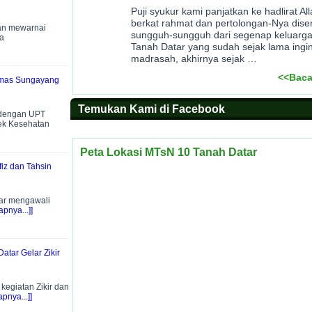
Puji syukur kami panjatkan ke hadlirat A
berkat rahmat dan pertolongan-Nya dise
an mewarnai
sungguh-sungguh dari segenap keluarg
a
Tanah Datar yang sudah sejak lama ingin
madrasah, akhirnya sejak …
<<Baca
smas Sungayang
Temukan Kami di Facebook
 dengan UPT
ek Kesehatan
Peta Lokasi MTsN 10 Tanah Datar
iz dan Tahsin
ar mengawali
pnya...]]
atar Gelar Zikir
egiatan Zikir dan
pnya...]]