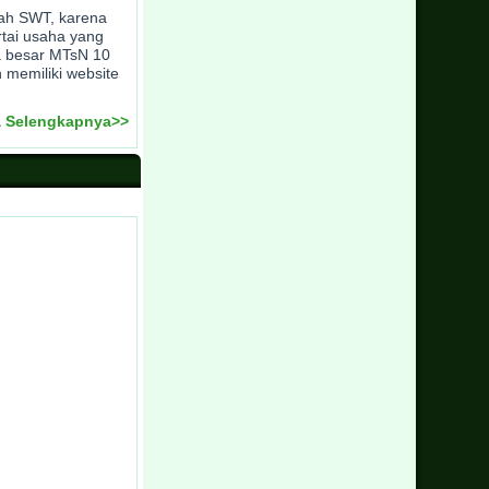
llah SWT, karena
rtai usaha yang
a besar MTsN 10
 memiliki website
 Selengkapnya>>