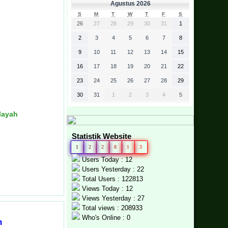
Agustus 2026
S
M
T
W
T
F
S
26
27
28
29
30
31
1
2
3
4
5
6
7
8
9
10
11
12
13
14
15
16
17
18
19
20
21
22
23
24
25
26
27
28
29
30
31
1
2
3
4
5
layah
Statistik Website
1
2
2
8
1
3
Users Today : 12
Users Yesterday : 22
Total Users : 122813
Views Today : 12
Views Yesterday : 27
Total views : 208933
Who's Online : 0
h