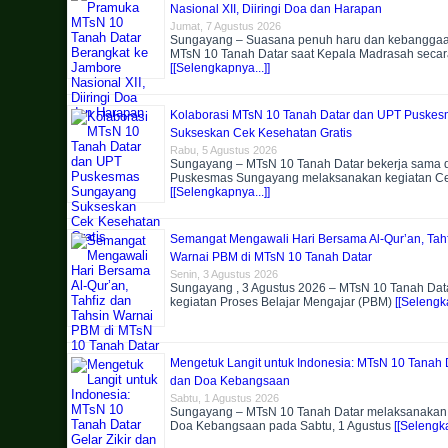
Nasional XII, Diiringi Doa dan Harapan
Jumat, 7 Agustus 2026
Sungayang – Suasana penuh haru dan kebangga
MTsN 10 Tanah Datar saat Kepala Madrasah secar
[[Selengkapnya...]]
Kolaborasi MTsN 10 Tanah Datar dan UPT Puske
Sukseskan Cek Kesehatan Gratis
Rabu, 5 Agustus 2026
Sungayang – MTsN 10 Tanah Datar bekerja sama
Puskesmas Sungayang melaksanakan kegiatan C
[[Selengkapnya...]]
Semangat Mengawali Hari Bersama Al-Qur’an, Tahf
Warnai PBM di MTsN 10 Tanah Datar
Senin, 3 Agustus 2026
Sungayang , 3 Agustus 2026 – MTsN 10 Tanah Dat
kegiatan Proses Belajar Mengajar (PBM)
[[Selengka
Mengetuk Langit untuk Indonesia: MTsN 10 Tanah D
dan Doa Kebangsaan
Sabtu, 1 Agustus 2026
Sungayang – MTsN 10 Tanah Datar melaksanakan k
Doa Kebangsaan pada Sabtu, 1 Agustus
[[Selengka