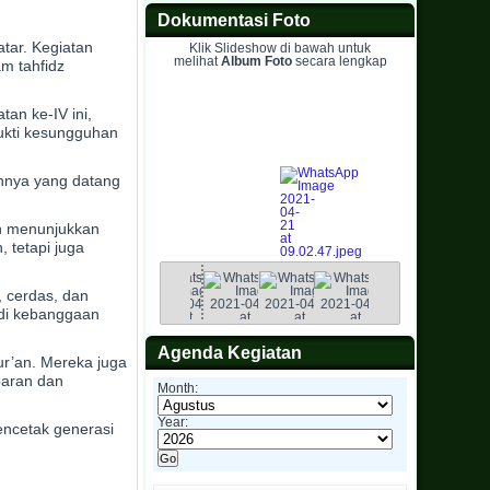
Dokumentasi Foto
tar. Kegiatan
Klik Slideshow di bawah untuk
melihat
Album Foto
secara lengkap
m tahfidz
an ke-IV ini,
ukti kesungguhan
ainnya yang datang
ah menunjukkan
 tetapi juga
 cerdas, dan
adi kebanggaan
Agenda Kegiatan
ur’an. Mereka juga
baran dan
Month:
Year:
encetak generasi