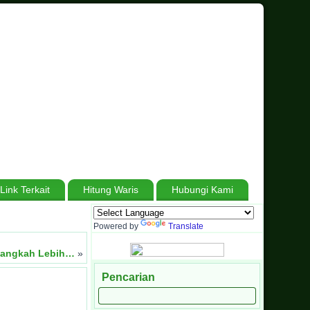
Link Terkait
Hitung Waris
Hubungi Kami
iada Henti, Bersabar Tanpa Batas, Menuju Madrasah Hebat Bermartabat
Powered by
Translate
elangkah Lebih…
»
Pencarian