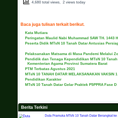
4,680 total views, 2 views today
Baca juga tulisan terkait berikut.
Kata Mutiara
Peringatan Maulid Nabi Muhammad SAW TH. 1443 H/
Peserta Didik MTsN 10 Tanah Datar Antusias Persia
Pelaksanakan Matsama di Masa Pandemi Melalui Z
Pendidik dan Tenaga Kependidikan MTsN 10 Tanah 
Kementerian Agama Provinsi Sumatera Barat
PTM Terbatas Agustus 2021
MTsN 10 TANAH DATAR MELAKSANAKAN VAKSIN 1 
Pendidikan Karakter
MTsN 10 Tanah Datar Gelar Praktek P5PPRA Fase D 
Berita Terkini
Duta Pramuka MTsN 10 Tanah Datar Berangkat ke