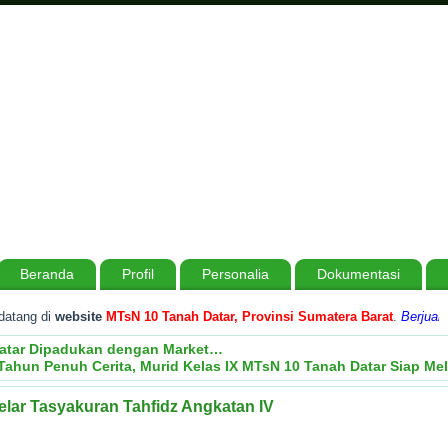
Beranda
Profil
Personalia
Dokumentasi
ang di
website
MTsN 10 Tanah Datar, Provinsi Sumatera Barat
.
Berjuang T
 Datar Dipadukan dengan Market…
Tahun Penuh Cerita, Murid Kelas IX MTsN 10 Tanah Datar Siap M
lar Tasyakuran Tahfidz Angkatan IV