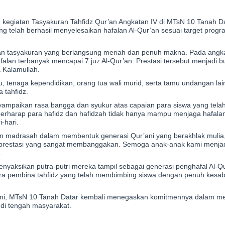
egiatan Tasyakuran Tahfidz Qur’an Angkatan IV di MTsN 10 Tanah Da
 telah berhasil menyelesaikan hafalan Al-Qur’an sesuai target progra
an tasyakuran yang berlangsung meriah dan penuh makna. Pada angkat
lan terbanyak mencapai 7 juz Al-Qur’an. Prestasi tersebut menjadi b
 Kalamullah.
uru, tenaga kependidikan, orang tua wali murid, serta tamu undangan l
 tahfidz.
ampaikan rasa bangga dan syukur atas capaian para siswa yang tel
berharap para hafidz dan hafidzah tidak hanya mampu menjaga hafalan,
-hari.
n madrasah dalam membentuk generasi Qur’ani yang berakhlak mulia,
kan prestasi yang sangat membanggakan. Semoga anak-anak kami menj
.
nyaksikan putra-putri mereka tampil sebagai generasi penghafal Al-Q
ra pembina tahfidz yang telah membimbing siswa dengan penuh kesa
V ini, MTsN 10 Tanah Datar kembali menegaskan komitmennya dalam m
 di tengah masyarakat.