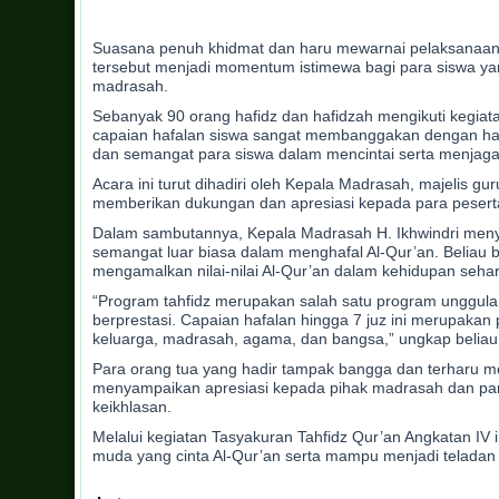
Suasana penuh khidmat dan haru mewarnai pelaksanaan k
tersebut menjadi momentum istimewa bagi para siswa yang
madrasah.
Sebanyak 90 orang hafidz dan hafidzah mengikuti kegiat
capaian hafalan siswa sangat membanggakan dengan hafa
dan semangat para siswa dalam mencintai serta menjaga
Acara ini turut dihadiri oleh Kepala Madrasah, majelis g
memberikan dukungan dan apresiasi kepada para peserta
Dalam sambutannya, Kepala Madrasah H. Ikhwindri meny
semangat luar biasa dalam menghafal Al-Qur’an. Beliau 
mengamalkan nilai-nilai Al-Qur’an dalam kehidupan sehari
“Program tahfidz merupakan salah satu program unggula
berprestasi. Capaian hafalan hingga 7 juz ini merupa
keluarga, madrasah, agama, dan bangsa,” ungkap beliau
Para orang tua yang hadir tampak bangga dan terharu me
menyampaikan apresiasi kepada pihak madrasah dan pa
keikhlasan.
Melalui kegiatan Tasyakuran Tahfidz Qur’an Angkatan I
muda yang cinta Al-Qur’an serta mampu menjadi teladan