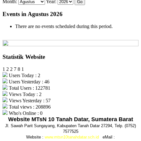
Month:
Year:
Events in Agustus 2026
There are no events scheduled during this period.
Statistik Website
1
2
2
7
8
1
Users Today : 2
Users Yesterday : 46
Total Users : 122781
Views Today : 2
Views Yesterday : 57
Total views : 208896
Who's Online : 0
Website MTsN 10 Tanah Datar, Sumatera Barat
Jl. Sawah Parit Sungayang, Kabupaten Tanah Datar 27294, Telp. (0752)
7577525
Website :
www.mtsn10tanahdatar.sch.id
eMail :