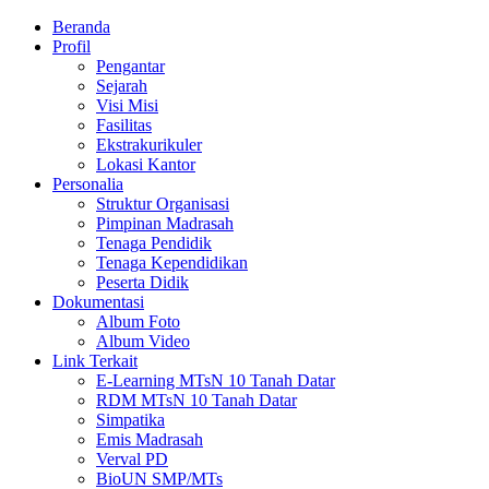
Beranda
Profil
Pengantar
Sejarah
Visi Misi
Fasilitas
Ekstrakurikuler
Lokasi Kantor
Personalia
Struktur Organisasi
Pimpinan Madrasah
Tenaga Pendidik
Tenaga Kependidikan
Peserta Didik
Dokumentasi
Album Foto
Album Video
Link Terkait
E-Learning MTsN 10 Tanah Datar
RDM MTsN 10 Tanah Datar
Simpatika
Emis Madrasah
Verval PD
BioUN SMP/MTs