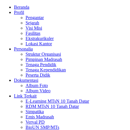
Beranda
Profil
Pengantar
Sejarah
Visi Misi
Fasilitas
Ekstrakurikuler
Lokasi Kantor
Personalia
Struktur Organisasi
Pimpinan Madrasah
Tenaga Pendidik
Tenaga Kependidikan
Peserta Didik
Dokumentasi
Album Foto
Album Video
Link Terkait
E-Learning MTsN 10 Tanah Datar
RDM MTsN 10 Tanah Datar
Simpatika
Emis Madrasah
Verval PD
BioUN SMP/MTs