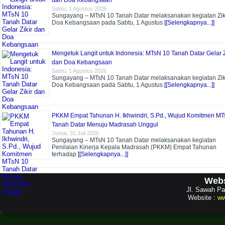
dan Doa Kebangsaan
Sabtu, 1 Agustus 2026
Sungayang – MTsN 10 Tanah Datar melaksanakan kegiatan Zik
Doa Kebangsaan pada Sabtu, 1 Agustus
[[Selengkapnya...]]
Mengetuk Langit untuk Indonesia: MTsN 10 Tanah Datar Gelar Z
dan Doa Kebangsaan
Sabtu, 1 Agustus 2026
Sungayang – MTsN 10 Tanah Datar melaksanakan kegiatan Zik
Doa Kebangsaan pada Sabtu, 1 Agustus
[[Selengkapnya...]]
PKKM Empat Tahunan H. Ikhwindri, S.Pd., Wujud Komitmen MT
Tanah Datar Menuju Madrasah Unggul
Jumat, 31 Juli 2026
Sungayang – MTsN 10 Tanah Datar melaksanakan kegiatan
Penilaian Kinerja Kepala Madrasah (PKKM) Empat Tahunan
terhadap
[[Selengkapnya...]]
Webs
Jl. Sawah Pa
Website :
ww