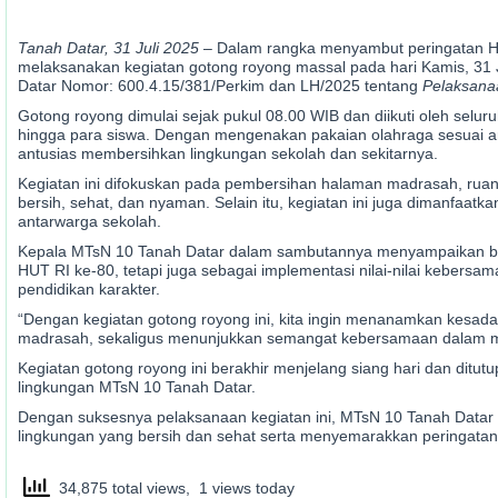
Tanah Datar, 31 Juli 2025
– Dalam rangka menyambut peringatan Ha
melaksanakan kegiatan gotong royong massal pada hari Kamis, 31 J
Datar Nomor: 600.4.15/381/Perkim dan LH/2025 tentang
Pelaksana
Gotong royong dimulai sejak pukul 08.00 WIB dan diikuti oleh selur
hingga para siswa. Dengan mengenakan pakaian olahraga sesuai a
antusias membersihkan lingkungan sekolah dan sekitarnya.
Kegiatan ini difokuskan pada pembersihan halaman madrasah, ruang
bersih, sehat, dan nyaman. Selain itu, kegiatan ini juga dimanfa
antarwarga sekolah.
Kepala MTsN 10 Tanah Datar dalam sambutannya menyampaikan bah
HUT RI ke-80, tetapi juga sebagai implementasi nilai-nilai kebersama
pendidikan karakter.
“Dengan kegiatan gotong royong ini, kita ingin menanamkan kesad
madrasah, sekaligus menunjukkan semangat kebersamaan dalam m
Kegiatan gotong royong ini berakhir menjelang siang hari dan d
lingkungan MTsN 10 Tanah Datar.
Dengan suksesnya pelaksanaan kegiatan ini, MTsN 10 Tanah Data
lingkungan yang bersih dan sehat serta menyemarakkan peringatan
34,875 total views, 1 views today