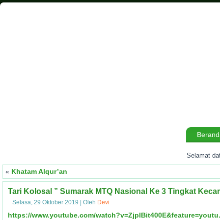
Berand
Selamat dat
«
Khatam Alqur’an
Tari Kolosal ” Sumarak MTQ Nasional Ke 3 Tingkat Ke
Selasa, 29 Oktober 2019
|
Oleh
Devi
https://www.youtube.com/watch?v=ZjpIBit400E&feature=youtu