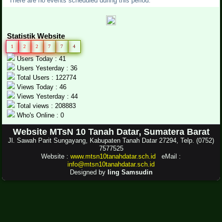
There are no events scheduled during this period.
Statistik Website
1
2
2
7
7
4
Users Today : 41
Users Yesterday : 36
Total Users : 122774
Views Today : 46
Views Yesterday : 44
Total views : 208883
Who's Online : 0
Website MTsN 10 Tanah Datar, Sumatera Barat
Jl. Sawah Parit Sungayang, Kabupaten Tanah Datar 27294, Telp. (0752)
7577525
Website :
www.mtsn10tanahdatar.sch.id
eMail :
info@mtsn10tanahdatar.sch.id
Designed by
Iing Samsudin