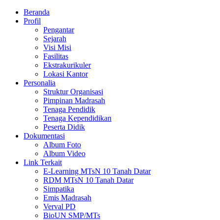
Beranda
Profil
Pengantar
Sejarah
Visi Misi
Fasilitas
Ekstrakurikuler
Lokasi Kantor
Personalia
Struktur Organisasi
Pimpinan Madrasah
Tenaga Pendidik
Tenaga Kependidikan
Peserta Didik
Dokumentasi
Album Foto
Album Video
Link Terkait
E-Learning MTsN 10 Tanah Datar
RDM MTsN 10 Tanah Datar
Simpatika
Emis Madrasah
Verval PD
BioUN SMP/MTs