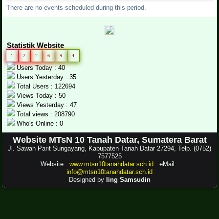
There are no events scheduled during this period.
Statistik Website
1
2
2
6
9
4
Users Today : 40
Users Yesterday : 35
Total Users : 122694
Views Today : 50
Views Yesterday : 47
Total views : 208790
Who's Online : 0
Website MTsN 10 Tanah Datar, Sumatera Barat
Jl. Sawah Parit Sungayang, Kabupaten Tanah Datar 27294, Telp. (0752)
7577525
Website :
www.mtsn10tanahdatar.sch.id
eMail :
info@mtsn10tanahdatar.sch.id
Designed by
Iing Samsudin