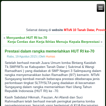
Selamat datang di
website
MTsN 10 Tanah Datar, Provinsi 
«
Menyambut HUT RI ke-70
Kerja Cerdas dan Kerja Ikhlas Menuju Kepala Berprestasi
»
Prestasi dalam rangka memeriahkan HUT RI ke-70
Rabu, 19 Agustus 2015
|
Oleh
Humas
Setelah berhasil meraih Juara Umum lomba Bintang Kasidah
Tk.SMP/MTs se Kabupaten Tanah Datar ( Sukrimal & Wangi
Ramadhani ) yang diadakan di SMP Negeri 3 Salimpaung dalam
rangka menyemarakkan bulan Ramadhan (8/7) kemarin. MTsN
Sungayang kembali meraih beberapa prestasi dibeberapa jenis
perlombaan tingkat SLTP/SLTA yang diadakan di kecamatan
Sungayang dalam rangka memeriahkan Hari Ulang Tahun
Republik Indonesia (HUT RI) ke -70.
Kasih Sabdatul Hikmah, Fauzan, Ari Afandi dan Suci
Rahmadhani telah berhasil meraih peringkat pertama lomba
penyelenggaraan Jenazah yang bertempat di KUA Kecamatan