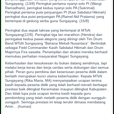
Sungayang. (13/8) Peringkat pertama nyanyi solo PI (Wangi
Ramadhani), peringkat kedua nyanyi solo PA (Sukrimal).
Peringkat pertama puisi perjuangan PI (Kasi Sabdatul Hikmah)
peringkat dua puisi perjuangan PA (Ramel Akil Pratama) yang
bertempat di gedung serba guna Sungayang. (15/8)
Peringkat dua sepak takraw yang bertempat di MTsN
Sungayang(12/8). Peringkat tiga lari marathon (Hendra) dan
peringakat kedua pawai alegoris yang diiringi oleh Tim Drum
Band MTsN Sungayang “Bahana Melodi Nusantara”. Bertindak
sebagai Field Commander Kasih Sabdatul Hikmah dan Drum
Majornya Fira saswita. Penampilan dan atraksi mereka berhasil
memukau perhatian masyarakat Nagari Sungayang.
Keberhasilan dan kesuksesan itu bukan datang sendirinya, tapi
melalui kerja keras dan kerja cerdas serta dukungan dari semua
pihak. Peran guru pembina dan keseriusan peserta didik dalam
berlatih merupakan kunci utama keberhasilan. Kepala MTsN
Sungayang (Rika Maria, MA) menyampaikan ucapan terima
kasih kepada peserta didik yang telah berhasil meraih berbagai
prestasi baik ditingkat Kecematan maupun ditingkat Kabupaten .
Dan tidak lupa pula ucapan terima kasih kepada guru
pembimbing yang telah melatih peserta didik dengan sungguh-
sungguh. Semoga prestasi ini tetap terukir dimasa mendatang.
Amin….(humas)