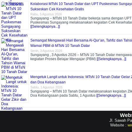
Kolaborasi MTsN 10 Tanah Datar dan UPT Puskesmas Sungay
Sukseskan Cek Kesehatan Gratis
Rabu, 5 Agustus 2026
Sungayang – MTsN 10 Tanah Datar bekerja sama dengan UPT
Puskesmas Sungayang melaksanakan kegiatan Cek Kesehata
[[Selengkapnya...]]
Semangat Mengawali Hari Bersama Al-Qur’an, Tahfiz dan Tahs
Warnai PBM di MTsN 10 Tanah Datar
Senin, 3 Agustus 2026
Sungayang , 3 Agustus 2026 – MTsN 10 Tanah Datar mengawal
kegiatan Proses Belajar Mengajar (PBM)
[[Selengkapnya...]]
Mengetuk Langit untuk Indonesia: MTsN 10 Tanah Datar Gelar Z
dan Doa Kebangsaan
Sabtu, 1 Agustus 2026
Sungayang – MTsN 10 Tanah Datar melaksanakan kegiatan Zik
Doa Kebangsaan pada Sabtu, 1 Agustus
[[Selengkapnya...]]
Webs
Jl. Sawah Pa
Website :
ww