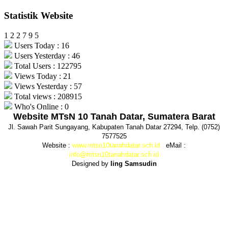
Statistik Website
1
2
2
7
9
5
Users Today : 16
Users Yesterday : 46
Total Users : 122795
Views Today : 21
Views Yesterday : 57
Total views : 208915
Who's Online : 0
Website MTsN 10 Tanah Datar, Sumatera Barat
Jl. Sawah Parit Sungayang, Kabupaten Tanah Datar 27294, Telp. (0752)
7577525
Website :
www.mtsn10tanahdatar.sch.id
eMail :
info@mtsn10tanahdatar.sch.id
Designed by
Iing Samsudin