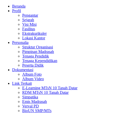
Beranda
Profil
Pengantar
Sejarah
Visi Misi
Fasilitas
Ekstrakurikuler
Lokasi Kantor
Personalia
Struktur Organisasi
Pimpinan Madrasah
Tenaga Pendidik
Tenaga Kependidikan
Peserta Didik
Dokumentasi
Album Foto
Album Video
Link Terkait
E-Learning MTsN 10 Tanah Datar
RDM MTsN 10 Tanah Datar
Simpatika
Emis Madrasah
Verval PD
BioUN SMP/MTs