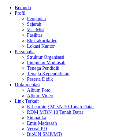
Beranda
Profil
Pengantar
Sejarah
Visi Misi
Fasilitas
Ekstrakurikuler
Lokasi Kantor
Personalia
Struktur Organisasi
Pimpinan Madrasah
Tenaga Pendidik
Tenaga Kependidikan
Peserta Didik
Dokumentasi
Album Foto
Album Video
Link Terkait
E-Learning MTsN 10 Tanah Datar
RDM MTsN 10 Tanah Datar
Simpatika
Emis Madrasah
Verval PD
BioUN SMP/MTs