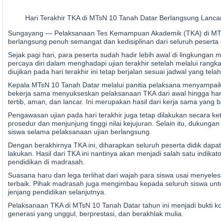
Hari Terakhir TKA di MTsN 10 Tanah Datar Berlangsung Lanc
Sungayang — Pelaksanaan Tes Kemampuan Akademik (TKA) di MTsN 1
berlangsung penuh semangat dan kedisiplinan dari seluruh peserta d
Sejak pagi hari, para peserta sudah hadir lebih awal di lingkung
percaya diri dalam menghadapi ujian terakhir setelah melalui ran
diujikan pada hari terakhir ini tetap berjalan sesuai jadwal yang telah
Kepala MTsN 10 Tanah Datar melalui panitia pelaksana menyampaikan
bekerja sama menyukseskan pelaksanaan TKA dari awal hingga hari t
tertib, aman, dan lancar. Ini merupakan hasil dari kerja sama yang 
Pengawasan ujian pada hari terakhir juga tetap dilakukan secara 
prosedur dan menjunjung tinggi nilai kejujuran. Selain itu, dukung
siswa selama pelaksanaan ujian berlangsung.
Dengan berakhirnya TKA ini, diharapkan seluruh peserta didik dap
lakukan. Hasil dari TKA ini nantinya akan menjadi salah satu ind
pendidikan di madrasah.
Suasana haru dan lega terlihat dari wajah para siswa usai menyelesa
terbaik. Pihak madrasah juga mengimbau kepada seluruh siswa unt
jenjang pendidikan selanjutnya.
Pelaksanaan TKA di MTsN 10 Tanah Datar tahun ini menjadi bukti
generasi yang unggul, berprestasi, dan berakhlak mulia.