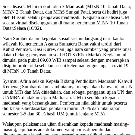
Sosialisasi UM ini di ikuti oleh 3 Madrasah (MTsN 10 Tanah Datar,
MTsN 2 Tanah Datar, dan MTsS Sungai Patai, serta di hadiri juga
oleh Husaini selaku pengawas madrasah. Kegiatan sosialisasi UM
secara virtual diselenggrakan di ruang pertemuan MTsN 10 Tanah
Datar,Selasa (16/02).
Nara Sumber dalam kegiatan sosialisasi ini langsung dari kantor
wilayah Kementerian Agama Sumatera Barat yakni terdiri dari
Kabid Penmad, Kasi Kurev, dan juga nara sumber yang profesional
dalam bidang penyusunan soal HOTS (Rika Maria). Kegiatan ini
dimulai pada pukul 09.00 WIB sampai selesai dengan menerapkan
disiplin protokol kesehatan sesuai ketentuan gugus tugas covid 19
di MTsN 10 Tanah Datar.
Syamsul Afirin selaku Kepala Bidang Pendidikan Madrasah Kanwil
Kemenag Sumbar dalam sambutannya mengatakan bahwa ujian UN
untuk MTs dan MA ditiadakan, dan sebagai pengganti ujian UN dan
UAMBN diadakan Ujian Madrasah. UM di serahkan kepada
madrasah yang bersangkutan. Pemberian nilai akhir untuk peserta
didik harus berdasarkan penilaian murni. 70 % dari nilai rapor
semester 1-5 dan 30 % hasil UM (untuk jenjang MTs).
Walaupun pelaksanaan ujian diserahkan kepada madrasah masing-
masing, tapi harus ada dokumen yang harus dipenuhi dan
dipertanggung jawabkan, serta prosedur yang diikuti yang nantinya