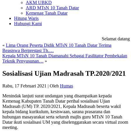
AKM UBKD
ARD MTsN 10 Tanah Datar
Kemenag Tanah Datar
Hitung Waris
Hubungi Kami
Selamat datang di
«
Lima Orang Peserta Didik MTsN 10 Tanah Datar Terima
Beasiswa Berprestasi Th.…
Kepala MTsN 10 Tanah Diamanahi Sebagai Fasilitator Pembekalan
Teknik Penyusunan…
»
Sosialisasi Ujian Madrasah TP.2020/2021
Rabu, 17 Februari 2021
|
Oleh
Humas
Menindak lanjuti surat undangan yang disampaikan kepada
Kemenag Kabupaten Tanah Datar perihal sosialisasi Ujian
Madrasah (UM) TP. 2020/2021, Kepala Madrasah beserta wakil
kepala bidang kurikulum, kesiswaan, sarana prasarana dan
hubungan masayarakat serta seluruh majlis guru MTsN 10 Tanah
Datar ikuti sosialisasi UM yang diselenggarakan secara virtual zoom
meeting.