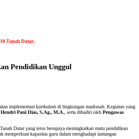
ah Datar, Provinsi Sumatera Barat
.
Berjuang Tiada Henti, Bersa
kan Pendidikan Unggul
tan implementasi kurikulum di lingkungan madrasah. Kegiatan yang
 Hendri Pani Dias, S.Ag., M.A.
, serta dihadiri oleh
Pengawas
anah Datar yang terus berupaya meningkatkan mutu pendidikan
uk memperkuat kapasitas guru dalam menghadapi tantangan