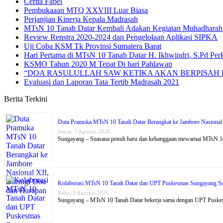
Cerita Fabel
Pembukaaan MTQ XXVIII Luar Biasa
Perjanjian Kinerja Kepala Madrasah
MTsN 10 Tanah Datar Kembali Adakan Kegiatan Muhadharah
Review Renstra 2020-2024 dan Pengelolaan Aplikasi SIPKA
Uji Coba KSM Tk Provinsi Sumatera Barat
Hari Pertama di MTsN 10 Tanah Datar H. Ikhwindri, S.Pd Per
KSMO Tahun 2020 M Tepat Di hari Pahlawan
“DOA RASULULLAH SAW KETIKA AKAN BERPISA
Evaluasi dan Laporan Tata Tertib Madrasah 2021
Berita Terkini
Duta Pramuka MTsN 10 Tanah Datar Berangkat ke Jambore Nasional 
Jumat, 7 Agustus 2026
Sungayang – Suasana penuh haru dan kebanggaan mewarnai MTsN 10
Kolaborasi MTsN 10 Tanah Datar dan UPT Puskesmas Sungayang Su
Rabu, 5 Agustus 2026
Sungayang – MTsN 10 Tanah Datar bekerja sama dengan UPT Puske