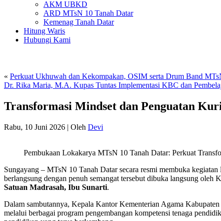
AKM UBKD
ARD MTsN 10 Tanah Datar
Kemenag Tanah Datar
Hitung Waris
Hubungi Kami
«
Perkuat Ukhuwah dan Kekompakan, OSIM serta Drum Band MTsN
Dr. Rika Maria, M.A. Kupas Tuntas Implementasi KBC dan Pembel
Transformasi Mindset dan Penguatan Kur
Rabu, 10 Juni 2026
|
Oleh
Devi
Pembukaan Lokakarya MTsN 10 Tanah Datar: Perkuat Transfo
Sungayang – MTsN 10 Tanah Datar secara resmi membuka kegiatan lo
berlangsung dengan penuh semangat tersebut dibuka langsung oleh
Satuan Madrasah, Ibu Sunarti
.
Dalam sambutannya, Kepala Kantor Kementerian Agama Kabupaten T
melalui berbagai program pengembangan kompetensi tenaga pendidik