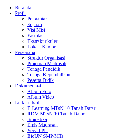
Beranda
Profil
Pengantar
Sejarah
Visi Misi
Fasilitas
Ekstrakurikuler
Lokasi Kantor
Personalia
Struktur Organisasi
Pimpinan Madrasah
Tenaga Pendidik
Tenaga Kependidikan
Peserta Didik
Dokumentasi
Album Foto
Album Video
Link Terkait
E-Learning MTsN 10 Tanah Datar
RDM MTsN 10 Tanah Datar
Simpatika
Emis Madrasah
Verval PD
BioUN SMP/MTs