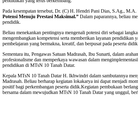
pendidikan yang terus berkembang.
Pada kesempatan tersebut, Dr. (C) H. Hendri Pani Dias, S.Ag., M.A
Potensi Menuju Prestasi Maksimal.”
Dalam paparannya, beliau meng
pendidik.
Beliau menekankan pentingnya mengenali potensi diri sebagai lan
mengembangkan kompetensi serta memberikan layanan pendidikan yang
pembelajaran yang bermakna, kreatif, dan berpusat pada peserta didik
Sementara itu, Pengawas Satuan Madrasah, Ibu Sunarti, dalam arah
profesionalisme dan memperkaya wawasan dalam mengimplementasikan
pendidikan di MTsN 10 Tanah Datar.
Kepala MTsN 10 Tanah Datar H. Ikhwindri dalam sambutannya meny
Madrasah. Beliau berharap kegiatan lokakarya ini dapat menjadi mo
positif bagi perkembangan peserta didik.Kegiatan pembukaan berlan
bersama dalam mewujudkan MTsN 10 Tanah Datar yang unggul, berkar