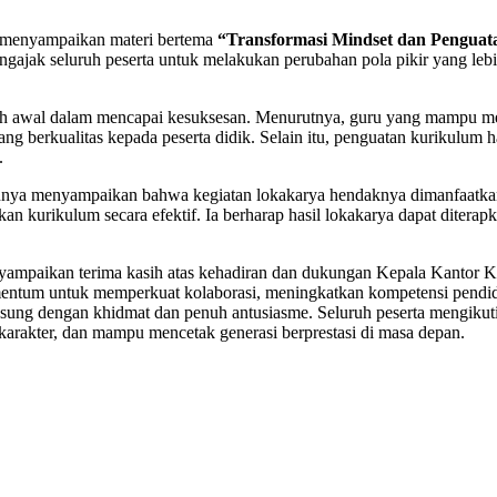
. menyampaikan materi bertema
“Transformasi Mindset dan Penguat
ajak seluruh peserta untuk melakukan perubahan pola pikir yang lebih 
gkah awal dalam mencapai kesuksesan. Menurutnya, guru yang mampu 
 berkualitas kepada peserta didik. Selain itu, penguatan kurikulum
.
annya menyampaikan bahwa kegiatan lokakarya hendaknya dimanfaatkan
 kurikulum secara efektif. Ia berharap hasil lokakarya dapat diter
ampaikan terima kasih atas kehadiran dan dukungan Kepala Kantor 
mentum untuk memperkuat kolaborasi, meningkatkan kompetensi pendidi
gsung dengan khidmat dan penuh antusiasme. Seluruh peserta mengikut
akter, dan mampu mencetak generasi berprestasi di masa depan.