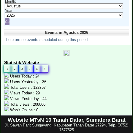
Month:
Year:
Events in Agustus 2026
There are no events scheduled during this period.
Statistik Website
1
2
2
7
5
7
Users Today : 24
Users Yesterday : 36
Total Users : 122757
Views Today : 29
Views Yesterday : 44
Total views : 208866
Who's Online : 0
Website MTsN 10 Tanah Datar, Sumatera Barat
Jl. Sawah Parit Sungayang, Kabupaten Tanah Datar 27294, Telp. (0752)
7577525