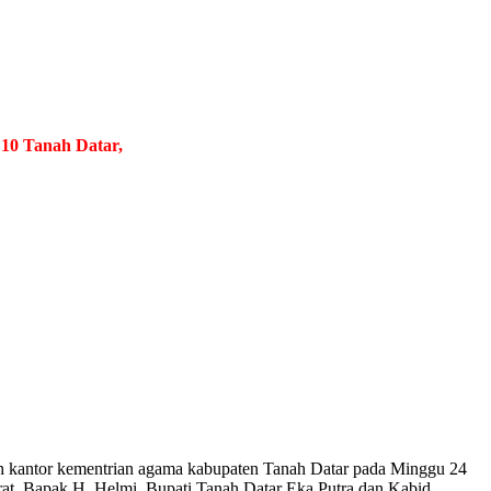
ah Datar, Provinsi Sumatera Barat
.
Berjuang Tiada Henti, Bersa
eh kantor kementrian agama kabupaten Tanah Datar pada Minggu 24
rat, Bapak H. Helmi, Bupati Tanah Datar Eka Putra dan Kabid