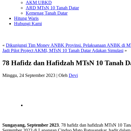
AKM UBKD
ARD MTsN 10 Tanah Datar
Kemenag Tanah Datar
Hitung Waris
Hubungi Kami
«
Dikunjungi Tim Monev ANBK Provinsi. Pelaksanaan ANBK di M
Jadi Pilot Project AKMI, MTsN 10 Tanah Datar Adakan Simulasi
»
78 Hafidz dan Hafidzah MTsN 10 Tanah D
Minggu, 24 September 2023
|
Oleh
Devi
Sungayang, September 2023
. 78 hafidz dan hafidzah MTsN 10 Tan
September 2023 di Lapangan Cinduo Mato Batusangkar, hadir dalam a