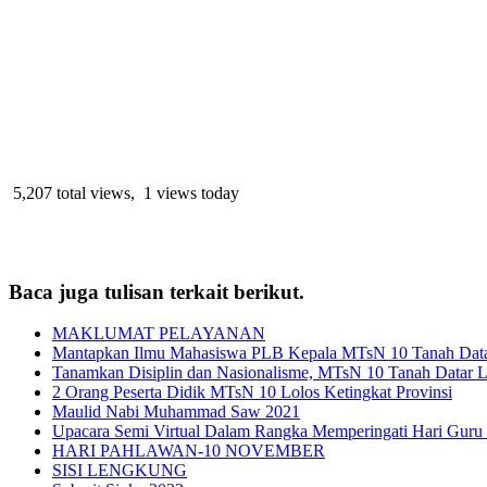
5,207 total views, 1 views today
Baca juga tulisan terkait berikut.
MAKLUMAT PELAYANAN
Mantapkan Ilmu Mahasiswa PLB Kepala MTsN 10 Tanah Datar
Tanamkan Disiplin dan Nasionalisme, MTsN 10 Tanah Datar 
2 Orang Peserta Didik MTsN 10 Lolos Ketingkat Provinsi
Maulid Nabi Muhammad Saw 2021
Upacara Semi Virtual Dalam Rangka Memperingati Hari Guru
HARI PAHLAWAN-10 NOVEMBER
SISI LENGKUNG