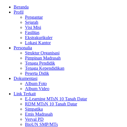
Beranda
Profil
Pengantar
Sejarah
Visi Misi
Fasilitas
Ekstrakurikuler
Lokasi Kantor
Personalia
Struktur Organisasi
Pimpinan Madrasah
Tenaga Pendidik
Tenaga Kependidikan
Peserta Didik
Dokumentasi
Album Foto
Album Video
Link Terkait
E-Learning MTsN 10 Tanah Datar
RDM MTsN 10 Tanah Datar
Simpatika
Emis Madrasah
Verval PD
BioUN SMP/MTs