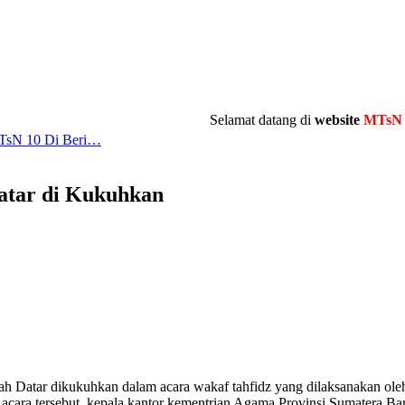
Selamat datang di
website
MTsN 10 Tan
TsN 10 Di Beri…
atar di Kukuhkan
ah Datar dikukuhkan dalam acara wakaf tahfidz yang dilaksanakan ol
cara tersebut, kepala kantor kementrian Agama Provinsi Sumatera Ba