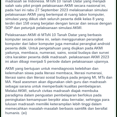
madrasah se Indonesia. MTsN 10 Tanah Datar yang menjadi
salah satu pilot projek pelaksanaan AKMI secara nasional ini,
pada hari ini rabu 27 September 2023 melaksanakan simulasi
pelaksanaan AKMI yang bertempat di ruang labor komputer,
simulasi yang diikuti oleh seluruh peserta didik kelas 8 yang
terdiri dari 158 orang berjalan dengan lancar dan sesuai dengan
SOP dan petunjuk pelaksanaan simulasi AKMI.
Pelaksanaan AKMI di MTsN 10 Tanah Datar yang berbasis
komputer secara online ini, selain menggunakan perangkat
komputer dari labor komputer juga memakai perangkat android
peserta didik. Untuk pengetahuan yang diujikan pada AKMI
yaitunya, membaca, numerasi, sains, sosial budaya dan survei
citra karakter peserta didik madrasah. pelaksanaan AKMI 2023
ini akan dibagi menjadi 5 periode dalam pelaksanaan ujiannya.
AKMI yang bertujuan untuk mendiagnosis kelebihan dan
kelemahan siswa pada literasi membaca, literasi numerasi,
literasi sains dan literasi sosial budaya pada jenjang MI, MTs dan
MA. Hasil asesmen akan digunakan oleh guru dan madrasah
sebagai sarana untuk memperbaiki kualitas pembelajaran.
Melalui AKMI, seluruh civitas madrasah diajak membuka
paradigma dalam penguatan pembelajaran berfokus pada
peningkatan kemampuan berpikir atau bernalar, sehingga para
lulusan madrasah memiliki keterampilan lebih tinggi dalam
memecahkan masalah-masalah berbasis saintifik dan bersifat
humanis. (ei)