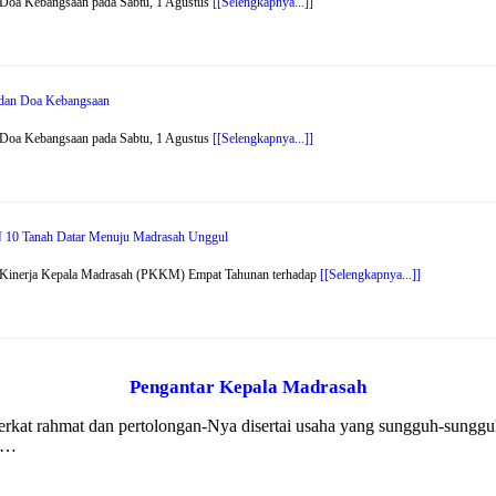
 Doa Kebangsaan pada Sabtu, 1 Agustus
[[Selengkapnya...]]
r dan Doa Kebangsaan
 Doa Kebangsaan pada Sabtu, 1 Agustus
[[Selengkapnya...]]
 10 Tanah Datar Menuju Madrasah Unggul
n Kinerja Kepala Madrasah (PKKM) Empat Tahunan terhadap
[[Selengkapnya...]]
Pengantar Kepala Madrasah
 berkat rahmat dan pertolongan-Nya disertai usaha yang sungguh-sung
k …