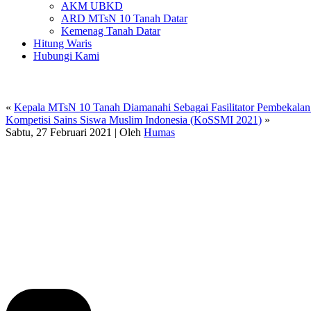
AKM UBKD
ARD MTsN 10 Tanah Datar
Kemenag Tanah Datar
Hitung Waris
Hubungi Kami
«
Kepala MTsN 10 Tanah Diamanahi Sebagai Fasilitator Pembekal
Kompetisi Sains Siswa Muslim Indonesia (KoSSMI 2021)
»
Sabtu, 27 Februari 2021
|
Oleh
Humas