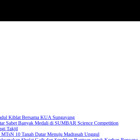
ashdul Kiblat Bersama KUA Sungayang
tar Sabet Banyak Medali di SUMBAR Science Competition
i Takjil
 MTsN 10 Tanah Datar Menuju Madrasah Unggul
ksanakan Sholat Gaib dan Serahkan Bantuan untuk Korban Bencana.