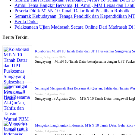
Ambil Tema Bangkit Bersama, H. Amril, MM Lepas dan Lantik
Peserta Didik MTsN 10 Tanah Datar Ikuti Pelatihan Robotik
Semarak Kebudayaan, Tenaga Pendidik dan Kependidikan MTs
Berita Duka
Pelaksanaan Ujian Madrasah Secara Online Dari Madrasah Di
Berita Terkini
Kolaborasi MTsN 10 Tanah Datar dan UPT Puskesmas Sungayang Su
Rabu, 5 Agustus 2026
Sungayang – MTsN 10 Tanah Datar bekerja sama dengan UPT Puske
Semangat Mengawali Hari Bersama Al-Qur’an, Tahfiz dan Tahsin W
Senin, 3 Agustus 2026
Sungayang , 3 Agustus 2026 – MTsN 10 Tanah Datar mengawali kegi
Mengetuk Langit untuk Indonesia: MTsN 10 Tanah Datar Gelar Ziki
Sabtu, 1 Agustus 2026