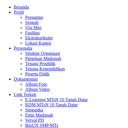
Beranda
Profil
Pengantar
Sejarah
Visi Misi
Fasilitas
Ekstrakurikuler
Lokasi Kantor
Personalia
Struktur Organisasi
Pimpinan Madrasah
Tenaga Pendidik
Tenaga Kependidikan
Peserta Didik
Dokumentasi
Album Foto
Album Video
Link Terkait
E-Learning MTsN 10 Tanah Datar
RDM MTsN 10 Tanah Datar
Simpatika
Emis Madrasah
Verval PD
BioUN SMP/MTs