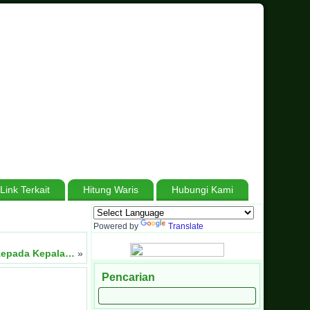
Link Terkait
Hitung Waris
Hubungi Kami
 Henti, Bersabar Tanpa Batas, Menuju Madrasah Hebat Bermartabat
Powered by
Translate
 Kepada Kepala…
»
Pencarian