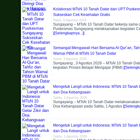
Kolaborasi MTsN 10 Tanah Datar dan UPT Puske
Sukseskan Cek Kesehatan Gratis
Rabu, 5 Agustus 2026
Sungayang – MTsN 10 Tanah Datar bekerja sama
Puskesmas Sungayang melaksanakan kegiatan C
[[Selengkapnya...]]
Semangat Mengawali Hari Bersama Al-Qur’an, Tahf
Warnai PBM di MTsN 10 Tanah Datar
Senin, 3 Agustus 2026
Sungayang , 3 Agustus 2026 – MTsN 10 Tanah Dat
kegiatan Proses Belajar Mengajar (PBM)
[[Selengka
Mengetuk Langit untuk Indonesia: MTsN 10 Tanah D
dan Doa Kebangsaan
Sabtu, 1 Agustus 2026
Sungayang – MTsN 10 Tanah Datar melaksanakan k
Doa Kebangsaan pada Sabtu, 1 Agustus
[[Selengka
Mengetuk Langit untuk Indonesia: MTsN 10 Tanah D
dan Doa Kebangsaan
Sabtu, 1 Agustus 2026