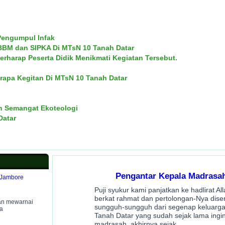
Pengumpul Infak
BBM dan SIPKA Di MTsN 10 Tanah Datar
rharap Peserta Didik Menikmati Kegiatan Tersebut.
rapa Kegitan Di MTsN 10 Tanah Datar
n Semangat Ekoteologi
Datar
Pengantar Kepala Madrasa
 Jambore
Puji syukur kami panjatkan ke hadlirat A
berkat rahmat dan pertolongan-Nya dise
an mewarnai
sungguh-sungguh dari segenap keluarg
a
Tanah Datar yang sudah sejak lama ingin
madrasah, akhirnya sejak …