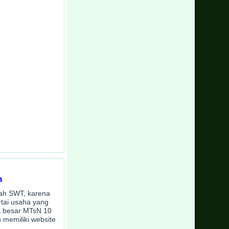
h
llah SWT, karena
rtai usaha yang
a besar MTsN 10
 memiliki website