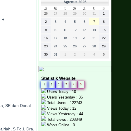
Agustus 2026
S
M
T
W
T
F
S
26
27
28
29
30
31
1
.HI
2
3
4
5
6
7
8
9
10
11
12
13
14
15
16
17
18
19
20
21
22
23
24
25
26
27
28
29
30
31
1
2
3
4
5
Statistik Website
1
2
2
7
4
3
Users Today : 10
Users Yesterday : 36
Total Users : 122743
ata, SE dan Donal
Views Today : 12
Views Yesterday : 44
Total views : 208849
Who's Online : 0
iriah, S.Pd.I. Dra.