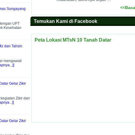
<<Baca
smas Sungayang
Temukan Kami di Facebook
 dengan UPT
ek Kesehatan
Peta Lokasi MTsN 10 Tanah Datar
iz dan Tahsin
ar mengawali
pnya...]]
atar Gelar Zikir
egiatan Zikir dan
pnya...]]
atar Gelar Zikir