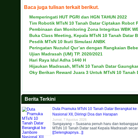
Baca juga tulisan terkait berikut.
Memperingati HUT PGRI dan HGN TAHUN 2022
Tim Robotik MTsN 10 Tanah Datar Ciptakan Robot 
Pembinaan dan Monitoring Zona Integritas WBK W
Buka Class Meeting, Kepala MTsN 10 Tanah Datar Be
Pesdik MTsN 10 Ikuti Simulasi ANBK
Peringatan Nuzulul Qur’an dengan Rangkaian Bebe
Ujian Madrasah (UM) TP. 2020/2021
Hari Raya Idul Adha 1440 H
Hijaukan Madrasah, MTsN 10 Tanah Datar Gaungka
Oky Berikan Reward Juara 3 Untuk MTsN 10 Tanah 
Berita Terkini
Duta Pramuka MTsN 10 Tanah Datar Berangkat ke
Nasional XII, Diiringi Doa dan Harapan
Jumat, 7 Agustus 2026
Sungayang – Suasana penuh haru dan kebangga
MTsN 10 Tanah Datar saat Kepala Madrasah secar
[[Selengkapnya...]]