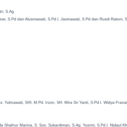
tri, S.Ag
Dewi, S.Pd dan Alusmawati, S.Pd.I, Jasmawati, S.Pd dan Rusdi Ratoni, S
 Yulmawati, SHI, M.Pd. Irzon, SH. Mira Sri Yanti, S.Pd.I. Widya Fran
 Shafnur Marina, S. Sos. Sukardiman, S.Ag. Yusrini, S.Pd.I. Nidaul Kha