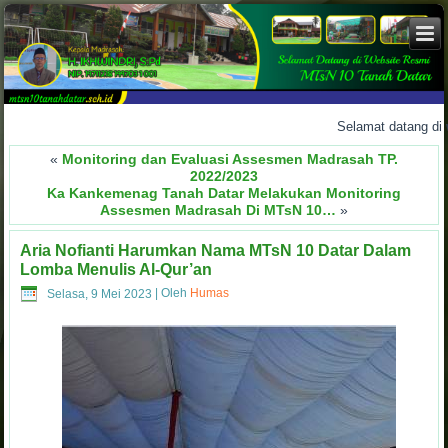
Selamat datang di
webs
«
Monitoring dan Evaluasi Assesmen Madrasah TP.
2022/2023
Ka Kankemenag Tanah Datar Melakukan Monitoring
Assesmen Madrasah Di MTsN 10…
»
Aria Nofianti Harumkan Nama MTsN 10 Datar Dalam
Lomba Menulis Al-Qur’an
Selasa, 9 Mei 2023
|
Oleh
Humas