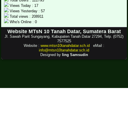
Total Users : 122793
Views Today : 17
Views Yesterday : 57
Total views : 208911
Who's Online : 0
Website MTsN 10 Tanah Datar, Sumatera Barat
Jl. Sawah Parit Sungayang, Kabupaten Tanah Datar 27294, Telp. (0752)
7577525
Website :
www.mtsn10tanahdatar.sch.id
eMail :
info@mtsn10tanahdatar.sch.id
Designed by
Iing Samsudin