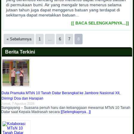
di permukaan bumi. Air yang mengalir terus menerus selama
jutaan tahun juga dapat menggerus batuan yang terdapat di
sekitarnya dapat meretakkan batuan…
[[ BACA SELENGKAPNYA...]]
« Sebelumnya
1
…
6
7
8
Berita Terkini
Duta Pramuka MTsN 10 Tanah Datar Berangkat ke Jambore Nasional XII,
Diiringi Doa dan Harapan
Jumat, 7 Agustus 2026
Sungayang – Suasana penuh haru dan kebanggaan mewarnai MTsN 10 Tanah
Datar saat Kepala Madrasah secara
[[Selengkapnya...]]