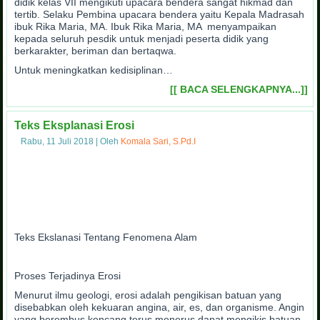
didik kelas VII mengikuti upacara bendera sangat hikmad dan
tertib. Selaku Pembina upacara bendera yaitu Kepala Madrasah
ibuk Rika Maria, MA. Ibuk Rika Maria, MA menyampaikan
kepada seluruh pesdik untuk menjadi peserta didik yang
berkarakter, beriman dan bertaqwa.
Untuk meningkatkan kedisiplinan…
[[ BACA SELENGKAPNYA...]]
Teks Eksplanasi Erosi
Rabu, 11 Juli 2018
|
Oleh
Komala Sari, S.Pd.I
Teks Ekslanasi Tentang Fenomena Alam
Proses Terjadinya Erosi
Menurut ilmu geologi, erosi adalah pengikisan batuan yang
disebabkan oleh kekuaran angina, air, es, dan organisme. Angin
yang berembus kencang terus menerus dapat mengikis batuan