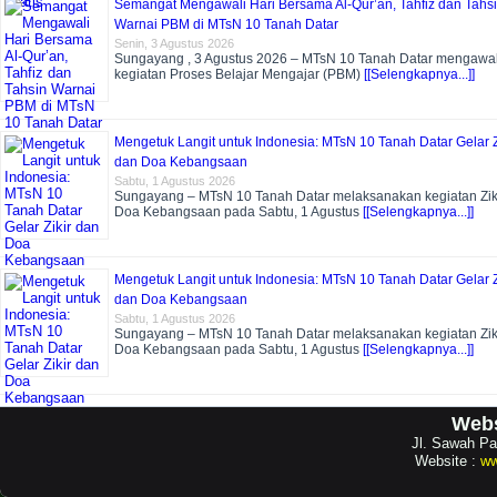
Semangat Mengawali Hari Bersama Al-Qur’an, Tahfiz dan Tahs
Warnai PBM di MTsN 10 Tanah Datar
Senin, 3 Agustus 2026
Sungayang , 3 Agustus 2026 – MTsN 10 Tanah Datar mengawal
kegiatan Proses Belajar Mengajar (PBM)
[[Selengkapnya...]]
Mengetuk Langit untuk Indonesia: MTsN 10 Tanah Datar Gelar Z
dan Doa Kebangsaan
Sabtu, 1 Agustus 2026
Sungayang – MTsN 10 Tanah Datar melaksanakan kegiatan Zik
Doa Kebangsaan pada Sabtu, 1 Agustus
[[Selengkapnya...]]
Mengetuk Langit untuk Indonesia: MTsN 10 Tanah Datar Gelar Z
dan Doa Kebangsaan
Sabtu, 1 Agustus 2026
Sungayang – MTsN 10 Tanah Datar melaksanakan kegiatan Zik
Doa Kebangsaan pada Sabtu, 1 Agustus
[[Selengkapnya...]]
Webs
Jl. Sawah Pa
Website :
ww