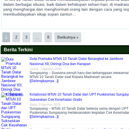
dalam berbagai situasi, baik dalam kehidupan sehari-hari, di madr
yang menghargai dan menghormati orang lain dengan cara yang sop
membudidayakan sikap sopan santun…
1
2
3
…
8
Berikutnya »
Berita Terkini
Duta Pramuka MTsN 10 Tanah Datar Berangkat ke Jambore
Nasional XII, Diiringi Doa dan Harapan
Jumat, 7 Agustus 2026
Sungayang – Suasana penuh haru dan kebanggaan mewarnai
MTsN 10 Tanah Datar saat Kepala Madrasah secara
[[Selengkapnya...]]
Kolaborasi MTsN 10 Tanah Datar dan UPT Puskesmas Sungay
Sukseskan Cek Kesehatan Gratis
Rabu, 5 Agustus 2026
Sungayang – MTsN 10 Tanah Datar bekerja sama dengan UPT
Puskesmas Sungayang melaksanakan kegiatan Cek Kesehata
[[Selengkapnya...]]