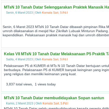
MTsN 10 Tanah Datar Selenggarakan Praktek Manasik Ha
Senin, 6 Maret 2023
|
Oleh
Komala Sari, S.Pd.I
Senin, 6 Maret 2023 MTsN 10 Tanah Datar dibawah pimpinan Rika Ma
umroh dilaksanakan di mesjid Nur Zikrillah Lubuak Minturun Padang. D
kependidikan. Pelaksanaan praktek manasik haji dan umroh dibimbin
Kelas VII MTsN 10 Tanah Datar Melaksanaan P5 Praktik T
Sabtu, 4 Maret 2023
|
Oleh
Komala Sari, S.Pd.I
Pelaksanaan P5 di KUMER di MTs N 10 Tanah Datar bertujuan untuk 
berbudaya. Pelaksanaan P5 di KUMER banyak keinginan yang ingin 
yang religius dan memiliki keimanan yang kuat.
3,837 total views, 1 views today
MTsN 10 Tanah Datar membudidayakan Sopan santun
Kamis, 2 Maret 2023
|
Oleh
Komala Sari, S.Pd.I
MTsN 10 Tanah Datar selalu membudidayakan kepada peserta didik 